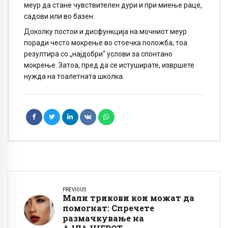
меур да стане чувствителен дури и при миење раце,
садови или во базен.
Доколку постои и дисфункција на мочниот меур
поради често мокрење во стоечка положба, тоа
резултира со „најдобри“ услови за спонтано
мокрење. Затоа, пред да се истуширате, извршете
нужда на тоалетната школка.
PREVIOUS
Мали трикови кои можат да
помогнат: Спречете
размачкување на