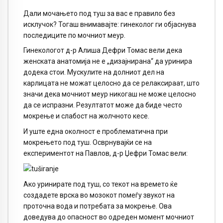
Дали мочањето под туш за вас е правило без
исклучок? Тогаш внимавајте: гинеколог ги објаснува
последиците по мочниот меур.
Гинекологот д-р Алиша Дефри Томас вели дека
женската анатомија не е „дизајнирана“ да уринира
додека стои. Мускулите на долниот дел на
карлицата не можат целосно да се релаксираат, што
значи дека мочниот меур никогаш не може целосно
да се испразни. Резултатот може да биде често
мокрење и слабост на жолчното кесе.
И уште една околност е проблематична при
мокрењето под туш. Осврнувајќи се на
експериментот на Павлов, д-р Џефри Томас вели:
Ако уринирате под туш, со текот на времето ќе
создадете врска во мозокот помеѓу звукот на
проточна вода и потребата за мокрење. Ова
доведува до опасност во одреден момент мочниот