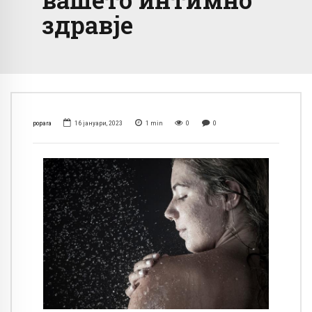
здравје
popara
16 јануари, 2023
1
min
0
0