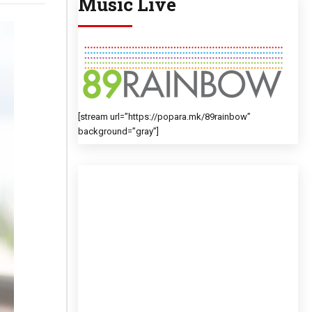
Music Live
[stream url=”https://popara.mk/89rainbow”
background=”gray”]