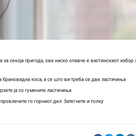
а за секоја пригода, ова ниско опавче е вистинскиот избор 
 брановидна коса, а се што ви треба се две ластичиња.
врзете ја со гумените ластичиња.
провлечете го горниот дел. Затегнете и толку.