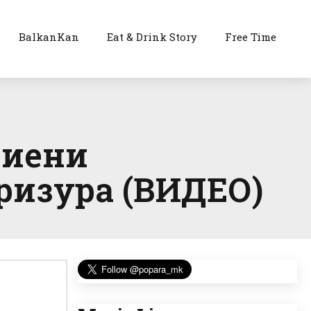
BalkanKan
Eat & Drink Story
Free Time
риени
фризура (ВИДЕО)