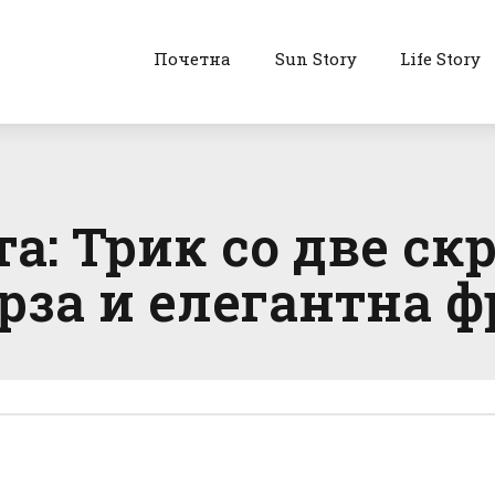
Почетна
Sun Story
Life Story
та: Трик со две ск
рза и елегантна 