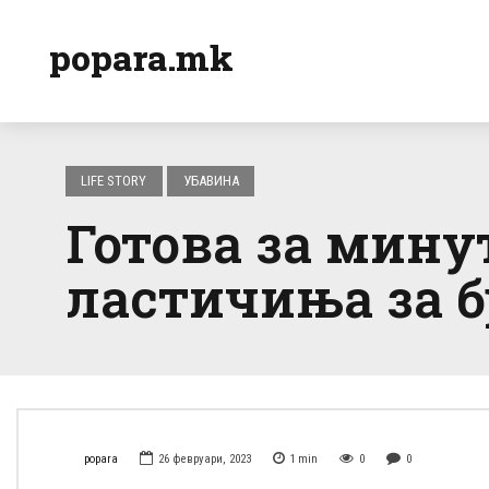
popara.mk
LIFE STORY
УБАВИНА
Готова за мину
ластичиња за б
popara
26 февруари, 2023
1
min
0
0