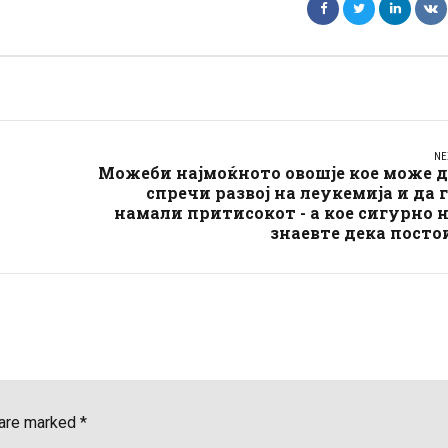
NE
Можеби најмоќното овошје кое може д
спречи развој на леукемија и да 
намали притисокот - а кое сигурно 
знаевте дека посто
 are marked *