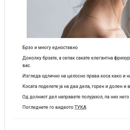
Брзо и многу едноставно
Доколку брзате, а сепак сакате елегантна фризур
вас.
Изгледа одлично на целосно права коса како и на
Косата поделете ја на два дела, горен и долен и 
Од долниот дел направете полујазол, па низ него 
Погледнете го видеото
ТУКА
.