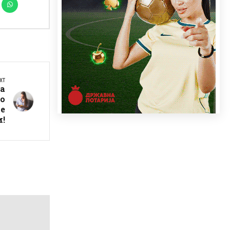
XT
а
го
не
и!