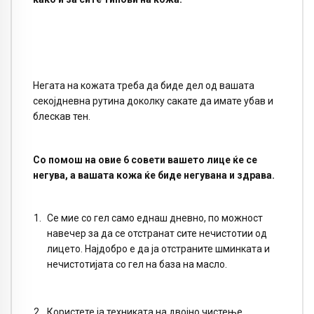
Негата на кожата треба да биде дел од вашата
секојдневна рутина доколку сакате да имате убав и
блескав тен.
Со помош на овие 6 совети вашето лице ќе се
негува, а вашата кожа ќе биде негувана и здрава.
Се мие со гел само еднаш дневно, по можност
навечер за да се отстранат сите нечистотии од
лицето. Најдобро е да ја отстраните шминката и
нечистотијата со гел на база на масло.
Користете ја техниката на двојно чистење,