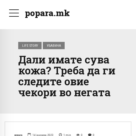
popara.mk
LIFE STORY
УБАВИНА
Дали имате сува
кожа? Треба да ги
следите овие
чекори во негата
popara
14 јануари, 2023
1
min
0
0