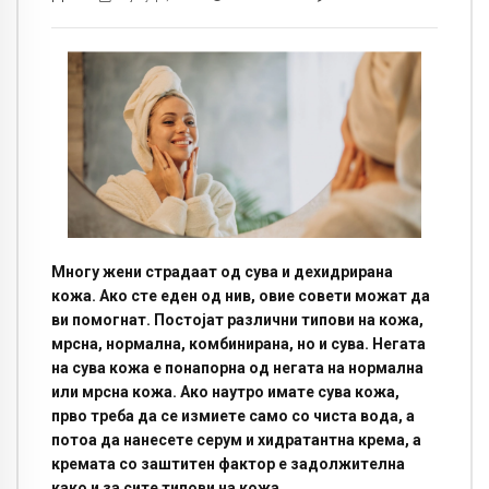
Многу жени страдаат од сува и дехидрирана
кожа. Ако сте еден од нив, овие совети можат да
ви помогнат. Постојат различни типови на кожа,
мрсна, нормална, комбинирана, но и сува. Негата
на сува кожа е понапорна од негата на нормална
или мрсна кожа. Ако наутро имате сува кожа,
прво треба да се измиете само со чиста вода, а
потоа да нанесете серум и хидратантна крема, а
кремата со заштитен фактор е задолжителна
како и за сите типови на кожа.