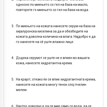
односно по миењето со гел на база на масло,
повторете го миењето со гел на база на вода.
По миењето на кожата нанесете серум на база на
хијалуронска киселина за да и обезбедите на
кожата доволна количина на влага. Најдобро е да
го нанесете на сè уште влажно лице.
Додека серумот се уште не е впиен во вашата
кожа, нанесете хидратантна крема.
На крајот, откако ќе се впие хидратантната крема,
нанесете на кожата многу тенок слој пчелин
мелем.
Наутро доволно е да се мие само со вода, да се