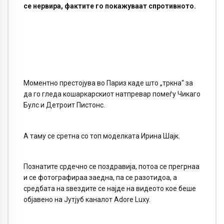
се нервира, фактите го покажуваат спротивното.
Моментно престојува во Париз каде што „тркна“ за
да го гледа кошаркарскиот натпревар помеѓу Чикаго
Булс и Детроит Пистонс.
А таму се сретна со топ моделката Ирина Шајк.
Познатите срдечно се поздравија, потоа се прегрнаа
и се фотографираа заедна, па се разотидоа, а
средбата на ѕвездите се најде на видеото кое беше
објавено на Јутјуб каналот Adore Luxy.