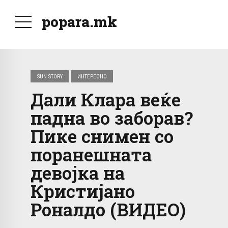
popara.mk
SUN STORY
ИНТЕРЕСНО
Дали Клара веќе
падна во заборав?
Пике снимен со
поранешната
девојка на
Кристијано
Роналдо (ВИДЕО)