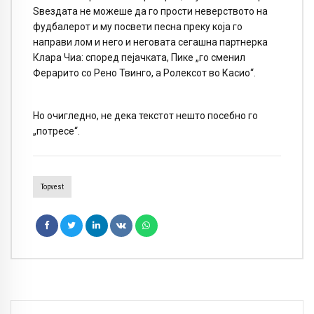
Ѕвездата не можеше да го прости неверството на
фудбалерот и му посвети песна преку која го
направи лом и него и неговата сегашна партнерка
Клара Чиа: според пејачката, Пике „го сменил
Ферарито со Рено Твинго, а Ролексот во Касио“.
Но очигледно, не дека текстот нешто посебно го
„потресе“.
Topvest