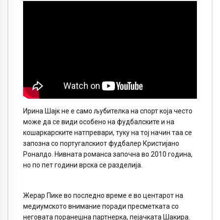
Ирина Шајк не е само љубителка на спорт која често
може да се види особено на фудбалските и на
кошаркарските натпревари, туку на тој начин таа се
запозна со португалскиот фудбалер Кристијано
Роналдо. Нивната романса започна во 2010 година,
но по пет години врска се разделија.
Жерар Пике во последно време е во центарот на
медиумското внимание поради пресметката со
неговата поранешна партнерка, пејачката Шакира.