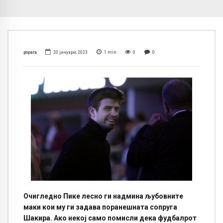
popara
20 јануари, 2023
1
min
0
0
Очигледно Пике лесно ги надмина љубовните
маки кои му ги задава поранешната сопруга
Шакира. Ако некој само помисли дека фудбалрот