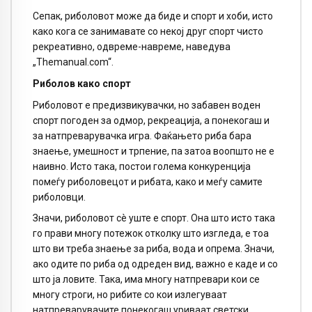
Сепак, риболовот може да биде и спорт и хоби, исто
како кога се занимавате со некој друг спорт чисто
рекреативно, одвреме-навреме, наведува
„Themanual.com“.
Риболов како спорт
Риболовот е предизвикувачки, но забавен воден
спорт погоден за одмор, рекреација, а понекогаш и
за натпреварувачка игра. Фаќањето риба бара
знаење, умешност и трпение, па затоа воопшто не е
наивно. Исто така, постои голема конкуренција
помеѓу риболовецот и рибата, како и меѓу самите
риболовци.
Значи, риболовот сè уште е спорт. Она што исто така
го прави многу потежок отколку што изгледа, е тоа
што ви треба знаење за риба, вода и опрема. Значи,
ако одите по риба од одреден вид, важно е каде и со
што ја ловите. Така, има многу натпревари кои се
многу строги, но рибите со кои излегуваат
натпреварувачите понекогаш уриваат светски