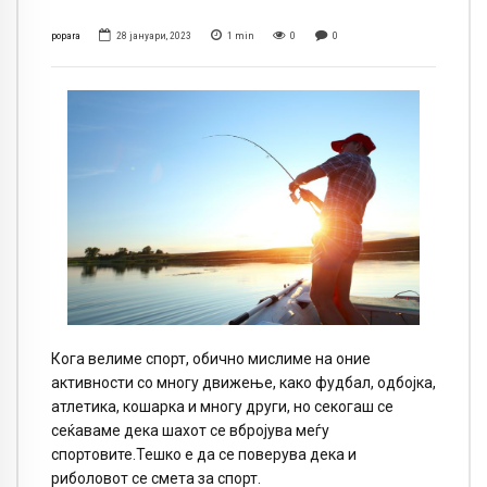
popara
28 јануари, 2023
1
min
0
0
Кога велиме спорт, обично мислиме на оние
активности со многу движење, како фудбал, одбојка,
атлетика, кошарка и многу други, но секогаш се
сеќаваме дека шахот се вбројува меѓу
спортовите.Тешко е да се поверува дека и
риболовот се смета за спорт.