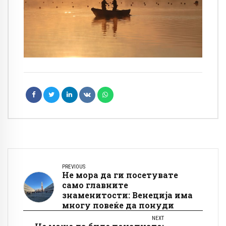
PREVIOUS
Не мора да ги посетувате
само главните
знаменитости: Венеција има
многу повеќе да понуди
NEXT