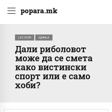
popara.mk
LIFE STORY
ЗДРАВЈЕ
Дали риболовот
може да се смета
како вистински
спорт или е само
хоби?