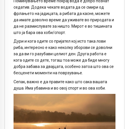
Поминувањето време покрај вода е добро познат
седатив. Додека чекате водата да се смири од
фрлањето на јадицата, а рибата да касне, можете
да имате доволно време да уживате во природата и
да не размислувате за ништо. Мирот е во тишината
што ја бара ова хоби/спорт.
Дури и кога одите со пријател кој исто така лови
риба, интересно е како неколку зборови се доволни
за да ви го разубави целиот ден. Друга работа е
кога одите со дете, тогаш тоа може да биде многу
добра забава за двајцата, особено затоа што ова се
бесценети моменти на поврзување.
Сепак, важно е да правите како што сака вашата
душа. Има убавина и во овој спорт и во ова хоби.