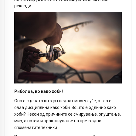
рекорди.
Риболов, но како хоби!
Ова е сцената што ја гледаат многу луѓе, а тоа е
оваа дисциплина како хоби. Зошто е одлично како
хоби? Некои од причините се смирување, опуштање,
мир, а патем и практикување на претходно
споменатите техники.