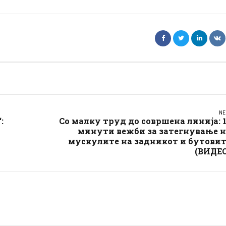
NE
:
Со малку труд до совршена линија: 
минути вежби за затегнување н
мускулите на задникот и бутовит
(ВИДЕО