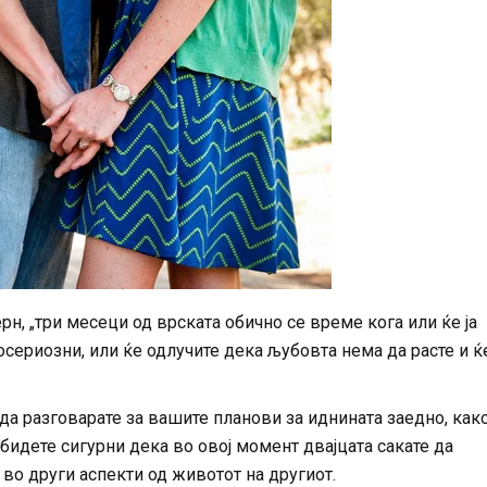
, „три месеци од врската обично се време кога или ќе ја
осериозни, или ќе одлучите дека љубовта нема да расте и ќ
да разговарате за вашите планови за иднината заедно, как
 бидете сигурни дека во овој момент двајцата сакате да
 во други аспекти од животот на другиот.