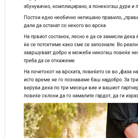
збунувачко, комплицирано, а понекогаш дури и 
Постои едно необично непишано правило, „правил
дали да останат со некого во врска.
На првиот состанок, лесно е да се замисли дека 
ќе се потсетиме како сме се запознале. Во реалн
завршуваат добро и можеби никогаш повеќе нема 
треба да се откажеме.
На почетокот на врската, повеќето се во „фаза н
исто време не го познаваме баш најдобро. За три
верува дека по три месеци вие и вашиот партнер 
повеќе склони да го намалите гардот, да ги изр