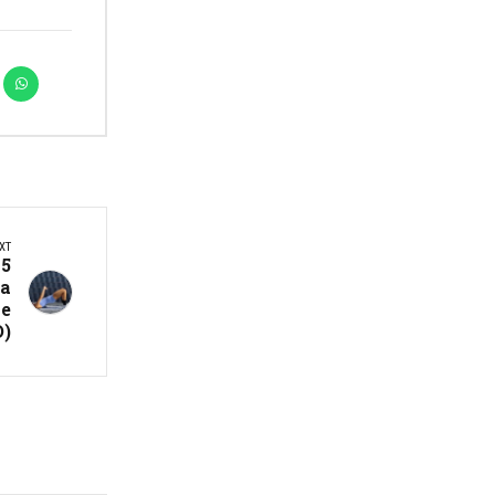
XT
15
а
е
)