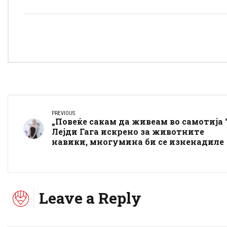
PREVIOUS
„Повеќе сакам да живеам во самотија “
Лејди Гага искрено за животните
навики, многумина би се изненадиле
Leave a Reply