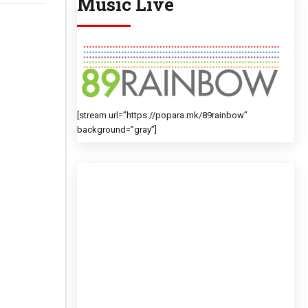
Music Live
[stream url=”https://popara.mk/89rainbow”
background=”gray”]