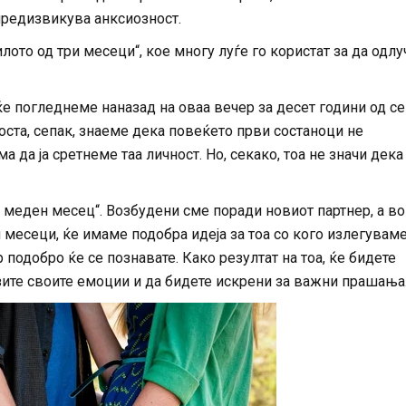
предизвикува анксиозност.
ото од три месеци“, кое многу луѓе го користат за да одлу
ќе погледнеме наназад на оваа вечер за десет години од се
оста, сепак, знаеме дека повеќето први состаноци не
да ја сретнеме таа личност. Но, секако, тоа не значи дека
а меден месец“. Возбудени сме поради новиот партнер, а во
 месеци, ќе имаме подобра идеја за тоа со кого излегуваме
подобро ќе се познавате. Како резултат на тоа, ќе бидете
азите своите емоции и да бидете искрени за важни прашања