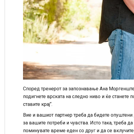
Според тренерот за запознавање Ана Моргенштерн
подигнете врската на следно ниво и ќе станете п
ставите крај“.
Вие и вашиот партнер треба да бидете опуштени 
за вашите потреби и чувства. Исто така, треба да
поминувате време еден со друг и да се вклучите