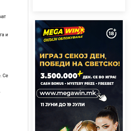
чат
га и
. Се
.