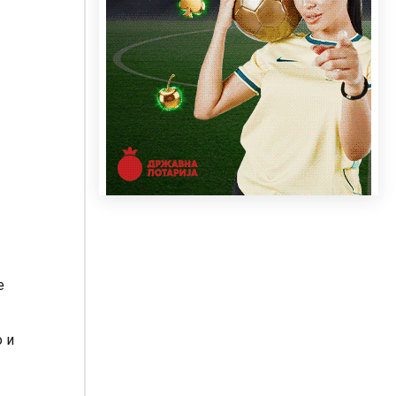
е
о и