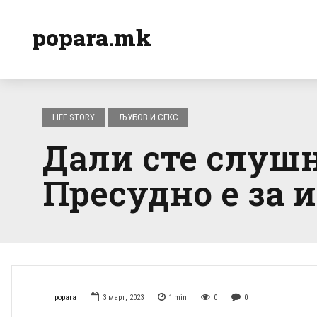
popara.mk
LIFE STORY
ЉУБОВ И СЕКС
Дали сте слушн
Пресудно е за 
popara
3 март, 2023
1
min
0
0