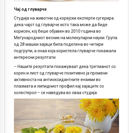
Чај од глуварче
Студија на животни од корејски експерти сугерира
дека чајот од глуварче исто така може да биде
корисен, кој беше објавен во 2010 година во
Меѓународниот весник на молекуларни науки. Група
од 28 машки зајаци била поделена во четири
подгрупи, а онаа која користела глуварче покажала
интересни резултати.
– Нашите резултати покажуваат дека третманот со
корен и лист од глуварче позитивно ја промени
активноста на антиоксидантните ензими во
плазмата и липидниот профил кај зајаците со
холестерол – се наведува во оваа студија.