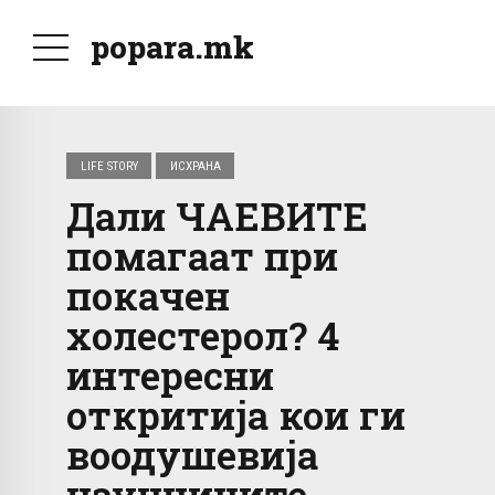
popara.mk
LIFE STORY
ИСХРАНА
Дали ЧАЕВИТЕ
помагаат при
покачен
холестерол? 4
интересни
откритија кои ги
воодушевија
научниците