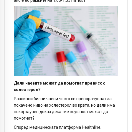
ако е во рамките на 1,03-1,55 mmol/l
Дали чаевите можат да помогнат при висок
холестерол?
Различни билни чаеви често се препорачуваат за
покачено ниво на холестерол во крвта, но дали има
некој научен доказ дека тие всушност можат да
помогнат?
Според медицинската платформа Healthline,