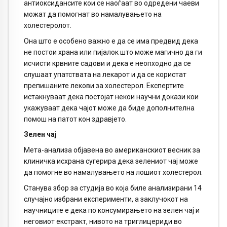
антиоксидансите кои се наоѓаат во одредени чаеви
можат да помогнат во намалувањето на
холестеролот.
Она што е особено важно е да се има предвид дека
не постои храна или пијалок што може магично да ги
исчисти крвните садови и дека е неопходно да се
слушаат упатствата на лекарот и да се користат
препишаните лекови за холестерол. Експертите
истакнуваат дека постојат некои научни докази кои
укажуваат дека чајот може да биде дополнителна
помош на патот кон здравјето.
Зелен чај
Мета-анализа објавена во американскиот весник за
клиничка исхрана сугерира дека зелениот чај може
да помогне во намалувањето на лошиот холестерол.
Станува збор за студија во која биле анализирани 14
случајно избрани експерименти, а заклучокот на
научниците е дека по консумирањето на зелен чај и
неговиот екстракт, нивото на триглицериди во