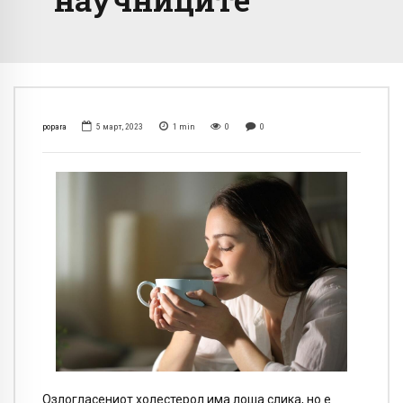
popara
5 март, 2023
1
min
0
0
Озлогласениот холестерол има лоша слика, но е