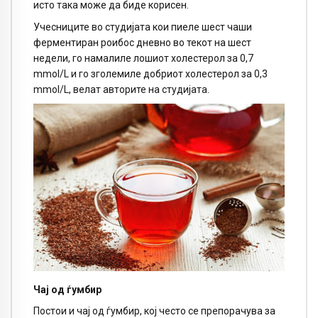
исто така може да биде корисен.
Учесниците во студијата кои пиеле шест чаши
ферментиран роибос дневно во текот на шест
недели, го намалиле лошиот холестерол за 0,7
mmol/L и го зголемиле добриот холестерол за 0,3
mmol/L, велат авторите на студијата.
Чај од ѓумбир
Постои и чај од ѓумбир, кој често се препорачува за