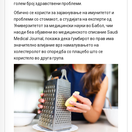
голем број здравствени проблеми.
Обично се користи за зајакнување на имунитетот и
проблеми со стомакот, а студијата на експерти од
Универзитетот за медицински науки во Бабол, чии
наоди беа објавени во медицинското списание Saudi
Medical Journal, покажа дека ѓумбирот во прав има
значително влијание врз намалувањето на
холестеролот во споредба со плацебо што се
користело во друга група.