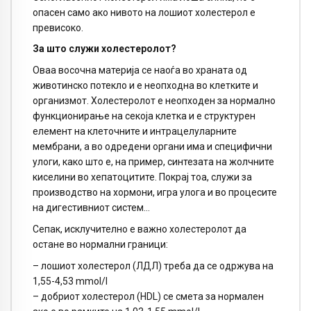
опасен само ако нивото на лошиот холестерол е
превисоко.
За што служи холестеролот?
Оваа восочна материја се наоѓа во храната од
животинско потекло и е неопходна во клетките и
организмот. Холестеролот е неопходен за нормално
функционирање на секоја клетка и е структурен
елемент на клеточните и интрацелуларните
мембрани, а во одредени органи има и специфични
улоги, како што е, на пример, синтезата на жолчните
киселини во хепатоцитите. Покрај тоа, служи за
производство на хормони, игра улога и во процесите
на дигестивниот систем…
Сепак, исклучително е важно холестеролот да
остане во нормални граници:
– лошиот холестерол (ЛДЛ) треба да се одржува на
1,55-4,53 mmol/l
– добриот холестерол (HDL) се смета за нормален