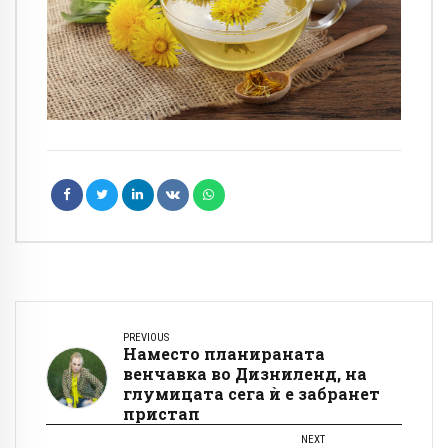
PREVIOUS
Наместо планираната
венчавка во Дизниленд, на
глумицата сега ѝ е забранет
пристап
NEXT