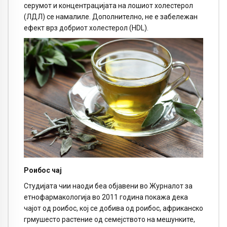
серумот и концентрацијата на лошиот холестерол
(ЛДЛ) се намалиле. Дополнително, не е забележан
ефект врз добриот холестерол (HDL).
Роибос чај
Студијата чии наоди беа објавени во Журналот за
етнофармакологија во 2011 година покажа дека
чајот од роибос, кој се добива од роибос, африканско
грмушесто растение од семејството на мешунките,