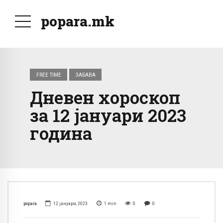
popara.mk
FREE TIME
ЗАБАВА
Дневен хороскоп
за 12 јануари 2023
година
popara
12 јануари, 2023
1
min
0
0