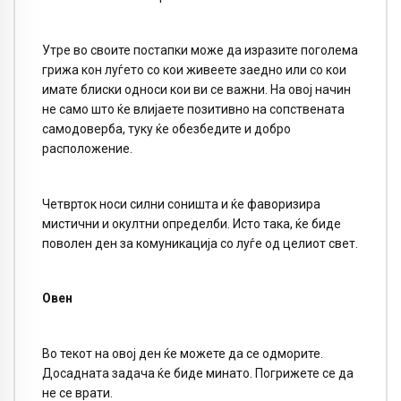
Утре во своите постапки може да изразите поголема
грижа кон луѓето со кои живеете заедно или со кои
имате блиски односи кои ви се важни. На овој начин
не само што ќе влијаете позитивно на сопствената
самодоверба, туку ќе обезбедите и добро
расположение.
Четврток носи силни соништа и ќе фаворизира
мистични и окултни определби. Исто така, ќе биде
поволен ден за комуникација со луѓе од целиот свет.
Овен
Во текот на овој ден ќе можете да се одморите.
Досадната задача ќе биде минато. Погрижете се да
не се врати.