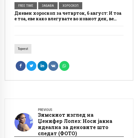
FREE TIME
ЗАБАВА
ХОРОСКОП
Дневен хороскоп за четврток, 6 август: И тоа
е тоа, еве како влегувате во новиот ден, ве
очекува лудило
Topvest
PREVIOUS
Зимскиот изглед на
Џенифер Лопез: Носи јакна
идеална за деновите што
следат (ФОТО)