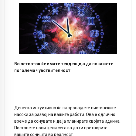
Во четврток ќе имате тенденција да покажете
поголема чувствителност
Денеска интуитивно ќе ги пронајдете вистинските
насоки за развој на вашите работи. Ова е одлично
време да сонувате и да ја планирате својата иднина.
Поставете нови цели сега за да ги претворите
вашите соништа во реалност.