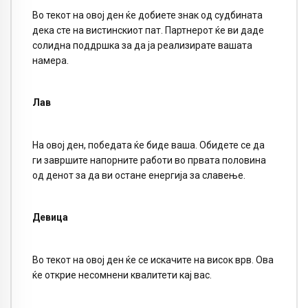
Во текот на овој ден ќе добиете знак од судбината
дека сте на вистинскиот пат. Партнерот ќе ви даде
солидна поддршка за да ја реализирате вашата
намера.
Лав
На овој ден, победата ќе биде ваша. Обидете се да
ги завршите напорните работи во првата половина
од денот за да ви остане енергија за славење.
Девица
Во текот на овој ден ќе се искачите на висок врв. Ова
ќе открие несомнени квалитети кај вас.