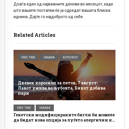
Доаѓа еден од најважните денови во месецот, каде
што вашите постапки ќе ја одредат вашата блиска
иднина. Дајте го најдоброто од себе.
Related Articles
FREE TIME
ЗАБАВА
ХОРОСКОП
Дневен хороскоп за петок, 7 август:
Лавот ужива во љубовта, Бикот добива
пари
FREE TIME
ЗАБАВА
Генетски модифицираните бигли би можеле
да бидат нова опција за луѓето алергични на
кучиња