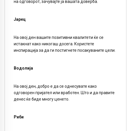
на одговорот, зачувајте ја вашата доверба.
Јарец
На овој ден вашите позитивни квалитети ќе се
истакнат како никогаш досега. Користете
инспирација за да ги постигнете посакуваните цели.
Водолија
На овој ден, добро е да се однесувате како
одговорен пријател или вработен. Што и да правите
денес ќе биде многу ценето.
Риби