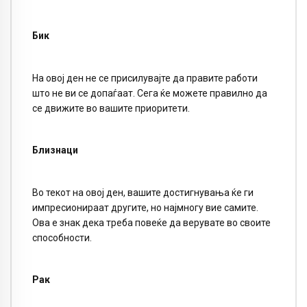
Бик
На овој ден не се присилувајте да правите работи
што не ви се допаѓаат. Сега ќе можете правилно да
се движите во вашите приоритети.
Близнаци
Во текот на овој ден, вашите достигнувања ќе ги
импресионираат другите, но најмногу вие самите.
Ова е знак дека треба повеќе да верувате во своите
способности.
Рак