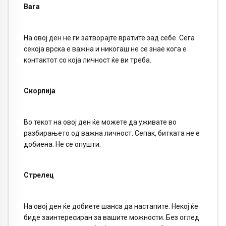
Вага
На овој ден не ги затворајте вратите зад себе. Сега
секоја врска е важна и никогаш не се знае кога е
контактот со која личност ќе ви треба.
С
корпија
Во текот на овој ден ќе можете да уживате во
разбирањето од важна личност. Сепак, битката не е
добиена. Не се опушти.
Стрелец
На овој ден ќе добиете шанса да настапите. Некој ќе
биде заинтересиран за вашите можности. Без оглед