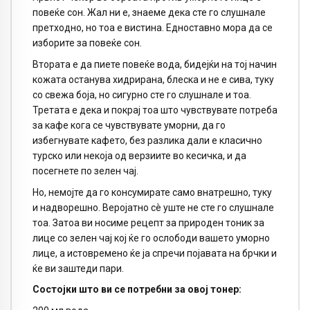
повеќе сон. Жал ни е, знаеме дека сте го слушнале
претходно, но тоа е вистина. Едноставно мора да се
изборите за повеќе сон.
Втората е да пиете повеќе вода, бидејќи на тој начин
кожата останува хидрирана, блеска и не е сива, туку
со свежа боја, но сигурно сте го слушнале и тоа.
Третата е дека и покрај тоа што чувствувате потреба
за кафе кога се чувствувате уморни, да го
избегнувате кафето, без разлика дали е класично
турско или некоја од верзиите во кесичка, и да
посегнете по зелен чај.
Но, немојте да го консумирате само внатрешно, туку
и надворешно. Веројатно сè уште не сте го слушнале
тоа. Затоа ви носиме рецепт за природен тоник за
лице со зелен чај кој ќе го ослободи вашето уморно
лице, а истовремено ќе ја спречи појавата на брчки и
ќе ви заштеди пари.
Состојки што ви се потребни за овој тонер: