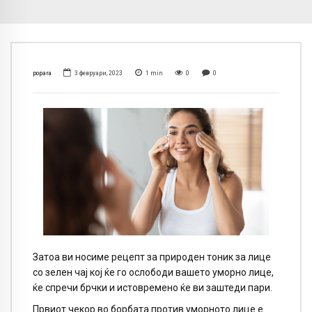
popara
3 февруари, 2023
1
min
0
0
Затоа ви носиме рецепт за природен тоник за лице
со зелен чај кој ќе го ослободи вашето уморно лице,
ќе спречи брчки и истовремено ќе ви заштеди пари.
Првиот чекор во борбата против уморното лице е