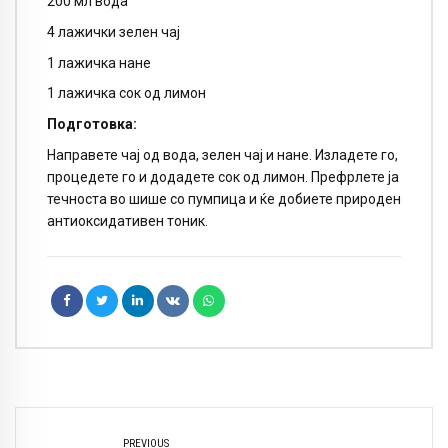
200 мл вода
4 лажички зелен чај
1 лажичка нане
1 лажичка сок од лимон
Подготовка:
Направете чај од вода, зелен чај и нане. Изладете го,
процедете го и додадете сок од лимон. Префрлете ја
течноста во шише со пумпица и ќе добиете природен
антиоксидативен тоник.
PREVIOUS