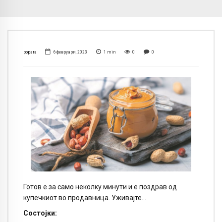
popara
6 февруари, 2023
1
min
0
0
Готов е за само неколку минути и е поздрав од
купечкиот во продавница. Уживајте…
Состојки: