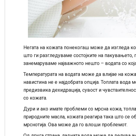
Негата на кожата понекогаш може да изгледа ко
што ги разгледуваме состојките на пакувањето, 
занемаруваме најважното нешто – водата со кој
Температурата на водата може да влијае на кожат
навистина не е најдобрата опција. Топлата вода 
предизвика дехидрација, сувост и чувствително
со кожата.
Дури и ако имате проблеми со мрсна кожа, топла
природните масла, кожата реагира така што се 
мрснотија. Ова може да го влоши проблемот.
Од друга страна, ладната вода може да делува а