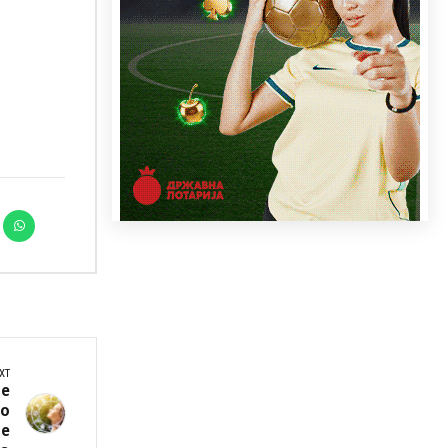
XT
е
но
те