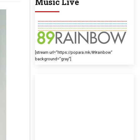
Music Live
[stream url=”https://popara.mk/89rainbow”
background=”gray”]