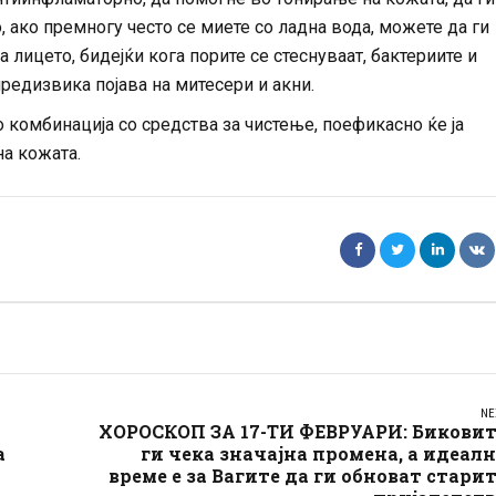
о, ако премногу често се миете со ладна вода, можете да ги
 лицето, бидејќи кога порите се стеснуваат, бактериите и
редизвика појава на митесери и акни.
о комбинација со средства за чистење, поефикасно ќе ја
на кожата.
NE
ХОРОСКОП ЗА 17-ТИ ФЕВРУАРИ: Биковит
а
ги чека значајна промена, а идеал
време е за Вагите да ги обноват стари