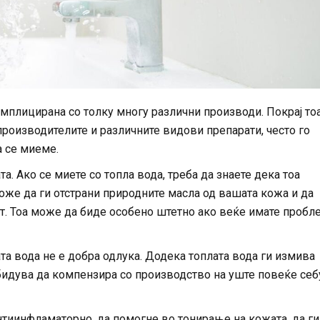
мплицирана со толку многу различни производи. Покрај то
производителите и различните видови препарати, често го
а се миеме.
а. Ако се миете со топла вода, треба да знаете дека тоа
може да ги отстрани природните масла од вашата кожа и да
ст. Тоа може да биде особено штетно ако веќе имате пробл
та вода не е добра одлука. Додека топлата вода ги измива
обидува да компензира со производство на уште повеќе себ
нтиинфламаторно, да помогне во тонирање на кожата, да ги