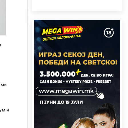
а
еми
ум и