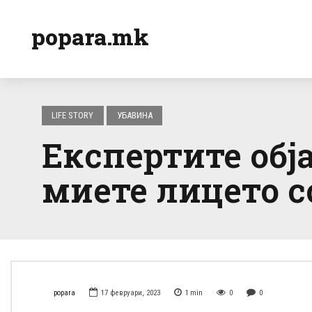
popara.mk
LIFE STORY
УБАВИНА
Експертите обја
миете лицето 
popara
17 февруари, 2023
1
min
0
0