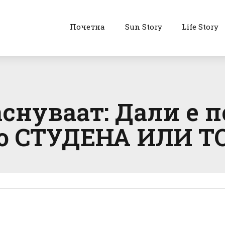
Почетна
Sun Story
Life Story
снуваат: Дали е п
со СТУДЕНА ИЛИ 