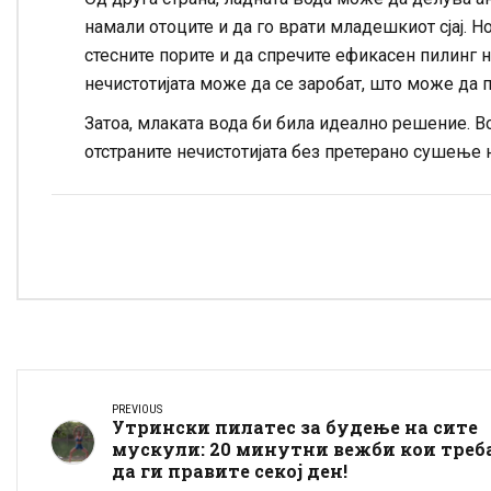
намали отоците и да го врати младешкиот сјај. Н
стесните порите и да спречите ефикасен пилинг на
нечистотијата може да се заробат, што може да п
Затоа, млаката вода би била идеално решение. В
отстраните нечистотијата без претерано сушење 
PREVIOUS
Утрински пилатес за будење на сите
мускули: 20 минутни вежби кои треб
да ги правите секој ден!