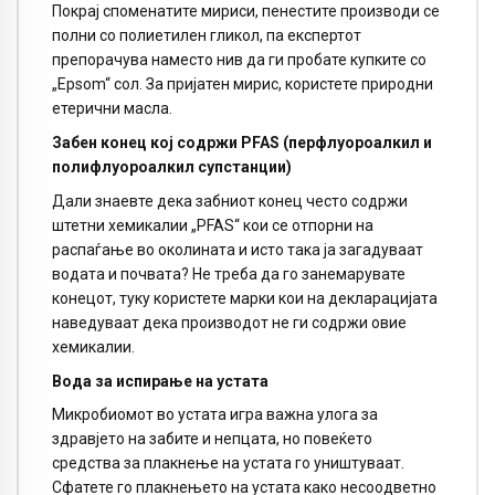
Покрај споменатите мириси, пенестите производи се
полни со полиетилен гликол, па експертот
препорачува наместо нив да ги пробате купките со
„Epsom“ сол. За пријатен мирис, користете природни
етерични масла.
Забен конец кој содржи PFAS (перфлуороалкил и
полифлуороалкил супстанции)
Дали знаевте дека забниот конец често содржи
штетни хемикалии „PFAS“ кои се отпорни на
распаѓање во околината и исто така ја загадуваат
водата и почвата? Не треба да го занемарувате
конецот, туку користете марки кои на декларацијата
наведуваат дека производот не ги содржи овие
хемикалии.
Вода за испирање на устата
Микробиомот во устата игра важна улога за
здравјето на забите и непцата, но повеќето
средства за плакнење на устата го уништуваат.
Сфатете го плакнењето на устата како несоодветно