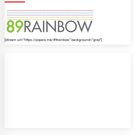
[stream url=”https://popara.mk/89rainbow” background=”gray”]