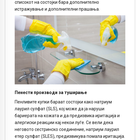
списокот на состојки бара дополнително
истражување и дополнителни прашања.
П
енести производи за туширање
Пенливите купки бараат состојки како натриум
лаурил сулфат (SLS), кој може да ја наруши
бариерата на кожата и да предизвика иритација и
алергиски реакции кај некои луѓе. Се вели дека
неговото сестринско соединение, натриум лаурил
етер сулфат (SLES), предизвикува помала иритација.