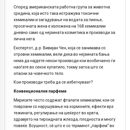
Според американската работна група за животна
средина, која исто така истражува токсични
хемикалии и загадување на водата за пиење,
просечната жена е изложена на 168 хемикалии
дневно само од нејзината козметика и производи за
лична нега.
Експертот, д-р. Вивијан Чен, која се занимава со
отровни хемикалии, вели дека во нејзината бања
нема да најдете некои производи кои вообичаено ги
наоѓате во секое купатило, токму затоа што се
опасни за човечкото тело.
Кои производи треба да се избегнуваат?
Конвенционални парфеми
Мирисите често содржат фталати хемикалии, кои се
поврзани со нарушување на хормоните, ефекти врз
тежината, регулирање на шеќерот во крвта,
здравјето на тироидната жлезда, плодноста и многу
повеќе. Всушност, сè што е со терминот „парфем“ во