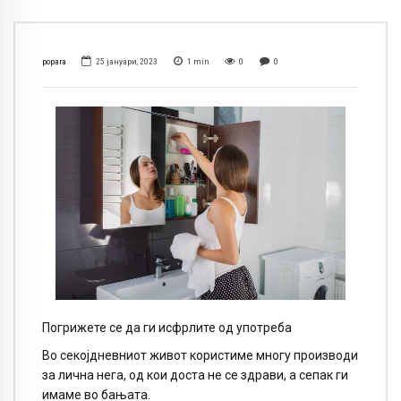
popara
25 јануари, 2023
1
min
0
0
Погрижете се да ги исфрлите од употреба
Во секојдневниот живот користиме многу производи
за лична нега, од кои доста не се здрави, а сепак ги
имаме во бањата.