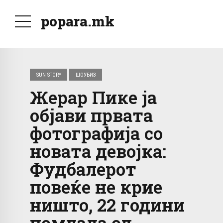
popara.mk
SUN STORY
ШОУБИЗ
Жерар Пике ја
објави првата
фотографија со
новата девојка:
Фудбалерот
повеќе не крие
ништо, 22 години
помлада од