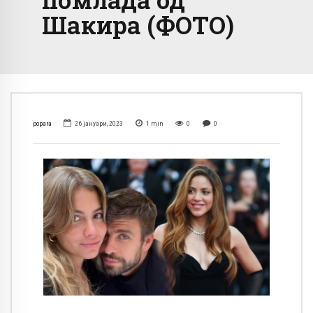
Шакира (ФОТО)
popara
26 јануари, 2023
1
min
0
0