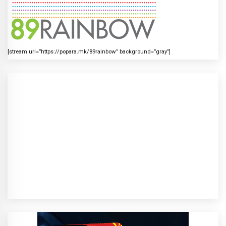
[stream url=”https://popara.mk/89rainbow” background=”gray”]