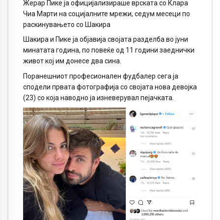
Жерар Пике ја официјализираше врската со Клара
Чиа Марти на социјалните мрежи, седум месеци по
раскинувањето со Шакира
Шакира и Пике ја објавија својата разделба во јуни
минатата година, по повеќе од 11 години заеднички
живот кој им донесе два сина.
Поранешниот професионален фудбалер сега ја
сподели првата фотографија со својата нова девојка
(23) со која наводно ја изневерувал пејачката.