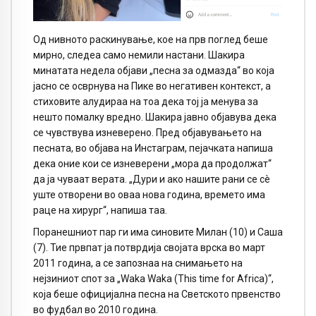
Од нивното раскинување, кое на прв поглед беше
мирно, следеа само немили настани. Шакира
минатата недела објави „песна за одмазда“ во која
јасно се осврнува на Пике во негативен контекст, а
стиховите алудираа на тоа дека тој ја менува за
нешто помалку вредно. Шакира јавно објавува дека
се чувствува изневерено. Пред објавувањето на
песната, во објава на Инстаграм, пејачката напиша
дека оние кои се изневерени „мора да продолжат“
да ја чуваат верата. „Дури и ако нашите рани се сè
уште отворени во оваа нова година, времето има
раце на хирург“, напиша таа.
Поранешниот пар ги има синовите Милан (10) и Саша
(7). Тие првпат ја потврдија својата врска во март
2011 година, а се запознаа на снимањето на
нејзиниот спот за „Waka Waka (This time for Africa)“,
која беше официјална песна на Светското првенство
во фудбал во 2010 година.