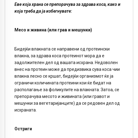
Еве која храна се препорачува за здрава коса, како и
која треба да ја избегнувате:
Месо и живина (или грав и мешунки)
Бидејќи влакната се направени од протеински
влакна, за здрава коса протеинот мора да е
задолжителен дел од вашата исхрана. Недоволен
внес на протеин може да предизвика сува коса чии
влакна лесно се кршат, бидејќи организмот ќе ја
ограничи количината протеини кои ќе бидат на
располагање за фоликулите на влакната. Затоа, се
препорачува месото и живината (или гравот и
мешунки за вегетаријанците) да се редовен дел од
исхраната.
Остриги