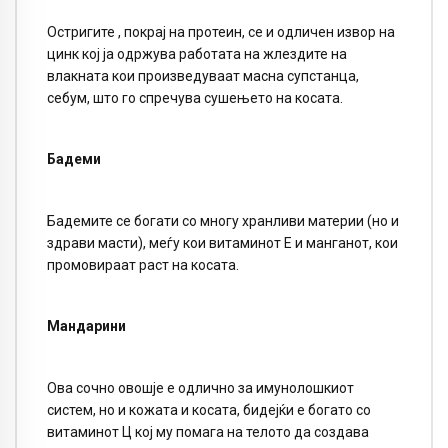
Остригите , покрај на протеин, се и одличен извор на
цинк кој ја одржува работата на жлездите на
влакната кои произведуваат масна супстанца,
себум, што го спречува сушењето на косата.
Бадеми
Бадемите се богати со многу хранливи материи (но и
здрави масти), меѓу кои витаминот Е и манганот, кои
промовираат раст на косата.
Мандарини
Ова сочно овошје е одлично за имунолошкиот
систем, но и кожата и косата, бидејќи е богато со
витаминот Ц кој му помага на телото да создава