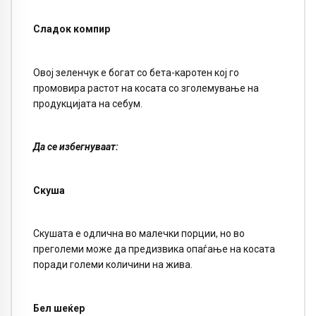
Сладок компир
Овој зеленчук е богат со бета-каротен кој го
промовира растот на косата со зголемување на
продукцијата на себум.
Да се избегнуваат:
Скуша
Скушата е одлична во малечки порции, но во
преголеми може да предизвика опаѓање на косата
поради големи количини на жива.
Бел шеќер