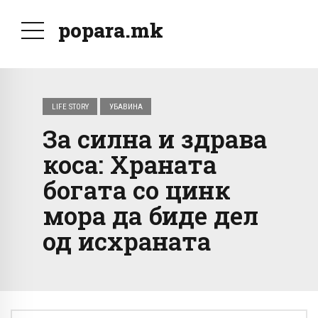
popara.mk
LIFE STORY
УБАВИНА
За силна и здрава
коса: Храната
богата со цинк
мора да биде дел
од исхраната