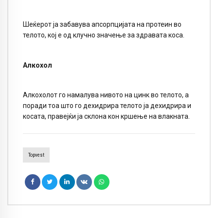
Шеќерот ја забавува апсорпцијата на протеин во
телото, кој е од клучно значење за здравата коса.
Алкохол
Алкохолот го намалува нивото на цинк во телото, а
поради тоа што го дехидрира телото ја дехидрира и
косата, правејќи ја склона кон кршење на влакната.
Topvest