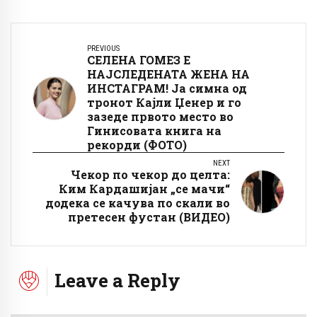
PREVIOUS
СЕЛЕНА ГОМЕЗ Е
НАЈСЛЕДЕНАТА ЖЕНА НА
ИНСТАГРАМ! Ја симна од
тронот Кајли Џенер и го
зазеде првото место во
Гинисовата книга на
рекорди (ФОТО)
NEXT
Чекор по чекор до целта:
Ким Кардашијан „се мачи“
додека се качува по скали во
претесен фустан (ВИДЕО)
Leave a Reply