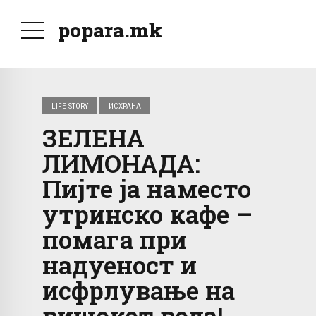
popara.mk
LIFE STORY
ИСХРАНА
ЗЕЛЕНА
ЛИМОНАДА:
Пијте ја наместо
утринско кафе –
помага при
надуеност и
исфрлување на
вишокот вода!