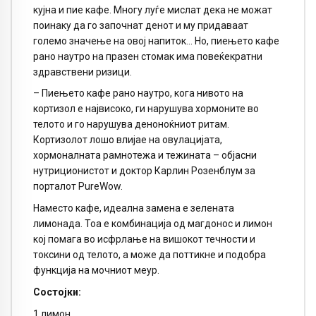
кујна и пие кафе. Многу луѓе мислат дека не можат
поинаку да го започнат денот и му придаваат
големо значење на овој напиток… Но, пиењето кафе
рано наутро на празен стомак има повеќекратни
здравствени ризици.
– Пиењето кафе рано наутро, кога нивото на
кортизол е највисоко, ги нарушува хормоните во
телото и го нарушува деноноќниот ритам.
Кортизолот лошо влијае на овулацијата,
хормоналната рамнотежа и тежината – објасни
нутриционистот и доктор Карлин Розенблум за
порталот PureWow.
Наместо кафе, идеална замена е зелената
лимонада. Тоа е комбинација од магдонос и лимон
кој помага во исфрлање на вишокот течности и
токсини од телото, а може да поттикне и подобра
функција на мочниот меур.
Состојки:
1 лимон