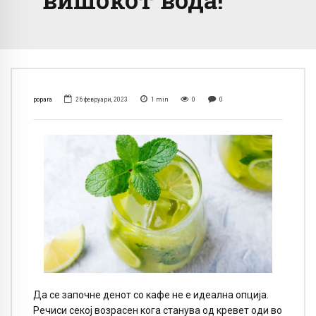
popara
26 февруари, 2023
1
min
0
0
Да се ​​започне денот со кафе не е идеална опција.
Речиси секој возрасен кога станува од кревет оди во