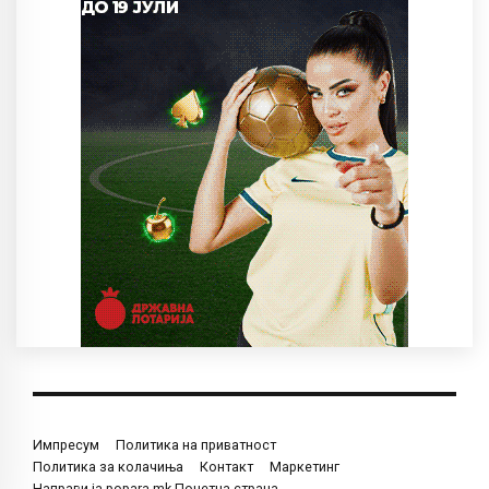
Импресум
Политика на приватност
Политика за колачиња
Контакт
Маркетинг
Направи ја popara.mk Почетна страна