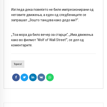
Изгледа дека повеќето не биле импресионирани од
неговите движења, а еден од следбениците се
запрашал: „Зошто танцува како дедо ми?“.
„Тоа мора да било вечер за старци“, „Има движења
како во филмот ‘Wolf of Wall Street’“, се дел од
коментарите.
Topvest