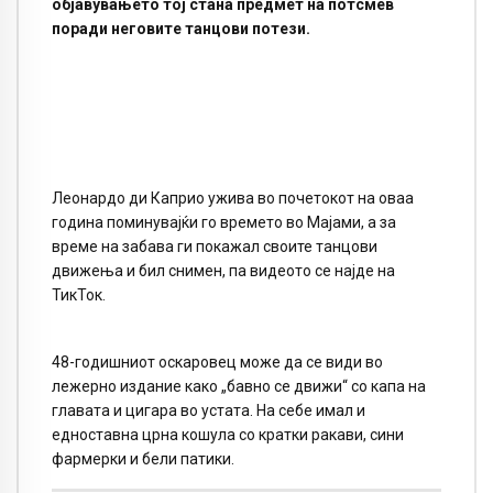
објавувањето тој стана предмет на потсмев
поради неговите танцови потези.
Леонардо ди Каприо ужива во почетокот на оваа
година поминувајќи го времето во Мајами, а за
време на забава ги покажал своите танцови
движења и бил снимен, па видеото се најде на
ТикТок.
48-годишниот оскаровец може да се види во
лежерно издание како „бавно се движи“ со капа на
главата и цигара во устата. На себе имал и
едноставна црна кошула со кратки ракави, сини
фармерки и бели патики.