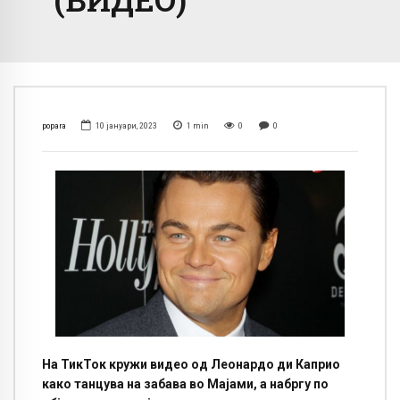
popara
10 јануари, 2023
1
min
0
0
На ТикТок кружи видео од Леонардо ди Каприо
како танцува на забава во Мајами, а набргу по