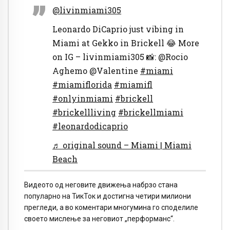
@livinmiami305
Leonardo DiCaprio just vibing in
Miami at Gekko in Brickell 😂 More
on IG – livinmiami305 📸: @Rocio
Aghemo @Valentine
#miami
#miamiflorida
#miamifl
#onlyinmiami
#brickell
#brickellliving
#brickellmiami
#leonardodicaprio
♬ original sound – Miami | Miami
Beach
Видеото од неговите движења набрзо стана
популарно на ТикТок и достигна четири милиони
прегледи, а во коментари многумина го споделиле
своето мислење за неговиот „перформанс“.