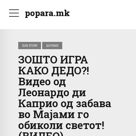
popara.mk
SUN STORY
ШОУБИЗ
ЗОШТО ИГРА
КАКО ДЕДО?!
Видео од
Леонардо ди
Каприо од забава
во Мајами го
обиколи светот!
(ВИДЕО)