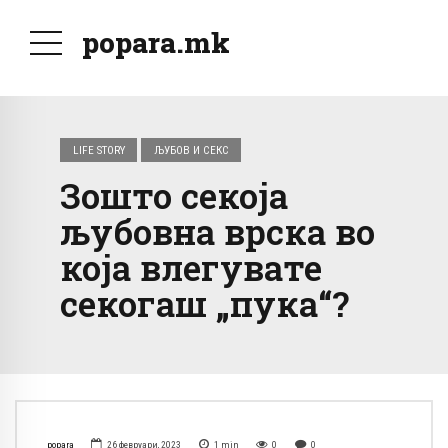
popara.mk
LIFE STORY
ЉУБОВ И СЕКС
Зошто секоја
љубовна врска во
која влегувате
секогаш „пука“?
popara
26 февруари, 2023
1
min
0
0