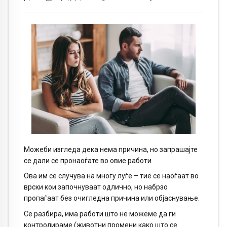
Можеби изгледа дека нема причина, но запрашајте
се дали се пронаоѓате во овие работи
Ова им се случува на многу луѓе – тие се наоѓаат во
врски кои започнуваат одлично, но набрзо
пропаѓаат без очигледна причина или објаснување.
Се разбира, има работи што не можеме да ги
контролираме (животни промени како што се