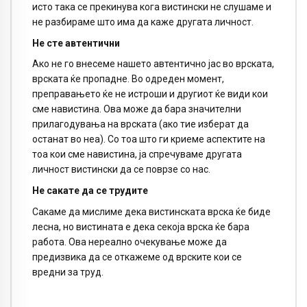
исто така се прекинува кога вистински не слушаме и
не разбираме што има да каже другата личност.
Не сте автентични
Ако не го внесеме нашето автентично јас во врската,
врската ќе пропадне. Во одреден момент,
преправањето ќе не истроши и другиот ќе види кои
сме навистина. Ова може да бара значителни
прилагодувања на врската (ако тие изберат да
останат во неа). Со тоа што ги криеме аспектите на
тоа кои сме навистина, ја спречуваме другата
личност вистински да се поврзе со нас.
Не сакате да се трудите
Сакаме да мислиме дека вистинската врска ќе биде
лесна, но вистината е дека секоја врска ќе бара
работа. Ова нереално очекување може да
предизвика да се откажеме од врските кои се
вредни за труд.