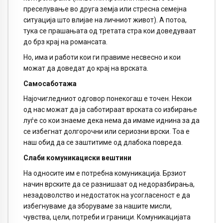
преселување во друга земја или стресна семејна
ситуација што влијае на личниот живот). А потоа,
тука се прашањата од третата стра кои доведуваат
до брз крај на романсата.
Но, има и работи кои ги правиме несвесно и кои
можат да доведат до крај на врската.
Самосаботажа
Најочигледниот одговор понекогаш е точен. Некои
од нас можат да ја саботираат врската со избирање
луѓе со кои знаеме дека нема да имаме иднина за да
се избегнат долгорочни или сериозни врски. Тоа е
наш обид да се заштитиме од длабока повреда.
Слаби комуникациски вештини
На односите им е потребна комуникација. Брзиот
начин врските да се разнишаат од недоразбирања,
незадоволство и недостаток на усогласеност е да
избегнуваме да зборуваме за нашите мисли,
чувства, цели, потреби и граници. Комуникацијата