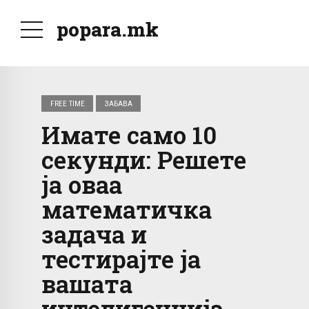
popara.mk
FREE TIME
ЗАБАВА
Имате само 10
секунди: Решете
ја оваа
математичка
задача и
тестирајте ја
вашата
интелигенција