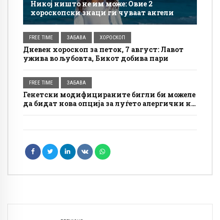
Никој ништо не им може: Овие 2
хороскопски знаци ги чуваат ангели
FREE TIME
ЗАБАВА
ХОРОСКОП
Дневен хороскоп за петок, 7 август: Лавот
ужива во љубовта, Бикот добива пари
FREE TIME
ЗАБАВА
Генетски модифицираните бигли би можеле
да бидат нова опција за луѓето алергични на
кучиња