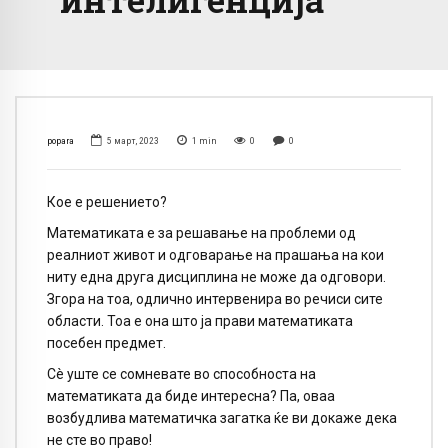
popara
5 март, 2023
1
min
0
0
Кое е решението?
Математиката е за решавање на проблеми од
реалниот живот и одговарање на прашања на кои
ниту една друга дисциплина не може да одговори.
Згора на тоа, одлично интервенира во речиси сите
области. Тоа е она што ја прави математиката
посебен предмет.
Сè уште се сомневате во способноста на
математиката да биде интересна? Па, оваа
возбудлива математичка загатка ќе ви докаже дека
не сте во право!