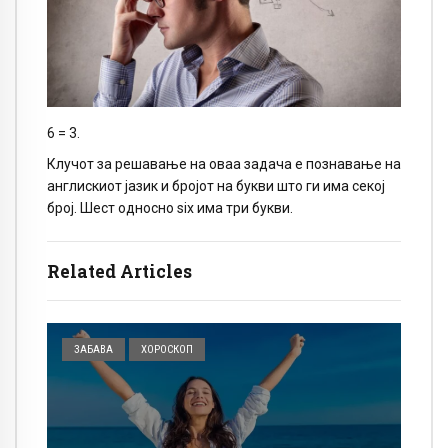
6 = 3.
Клучот за решавање на оваа задача е познавање на
англискиот јазик и бројот на букви што ги има секој
број. Шест односно six има три букви.
Related Articles
ЗАБАВА
ХОРОСКОП