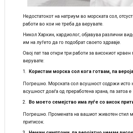
Недостатокот на натриум во морската сол, отсус
работи во кои не треба да верувате.
Никол Харкин, кардиолог, објавува различни видеа
им на луѓето да го подобрат своето здравје.
Овој пат таа откри три работи за високиот крвен
верувате:
Користам морска сол кога готвам, па верој
Погрешно. Морската сол всушност содржи исто ни
всушност доаѓа од преработена храна, па затоа е
Во моето семејство има луѓе со висок прит
Погрешно. Промената на вашиот животен стил м
притисок.
Немам симптоми, па веројатно немам висок