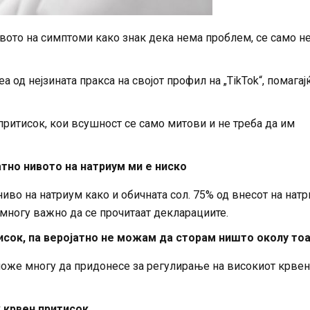
твото на симптоми како знак дека нема проблем, се само н
 од нејзината пракса на својот профил на „TikTok“, помагај
 притисок, кои всушност се само митови и не треба да им
атно нивото на натриум ми е ниско
во на натриум како и обичната сол. 75% од внесот на нат
 многу важно да се прочитаат декларациите.
исок, па веројатно не можам да сторам ништо околу то
оже многу да придонесе за регулирање на високиот крвен
 крвен притисок