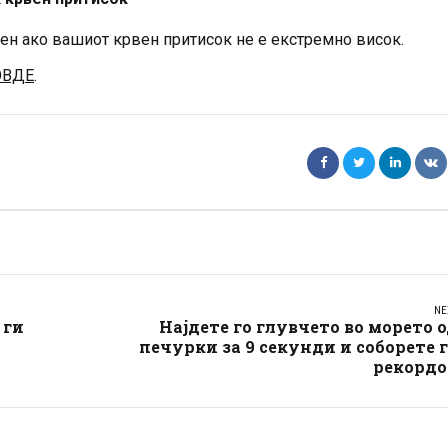
ен ако вашиот крвен притисок не е екстремно висок.
ОВДЕ
.
NE
 ги
Најдете го глувчето во морето 
печурки за 9 секунди и соборете 
рекордо