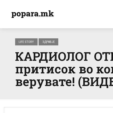
popara.mk
LIFE STORY
ЗДРАВЈЕ
КАРДИОЛОГ ОТК
притисок во ко
верувате! (ВИД