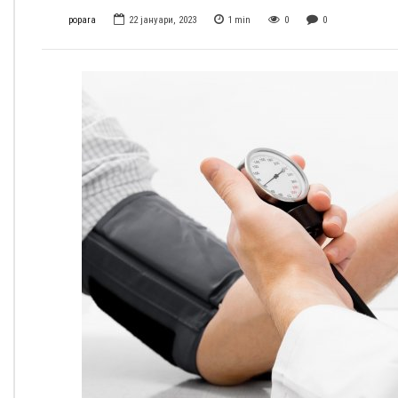
popara
22 јануари, 2023
1
min
0
0