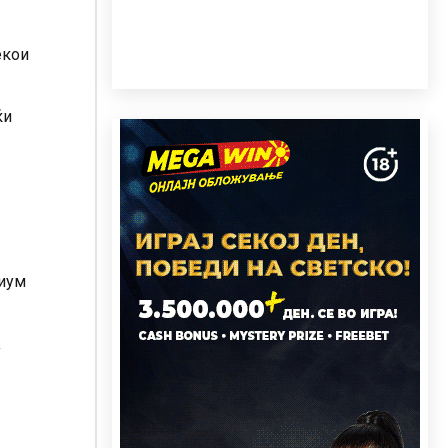
екои
ќи
риум
а