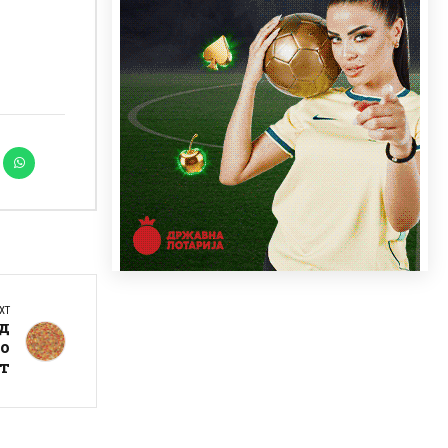
XT
од
го
т