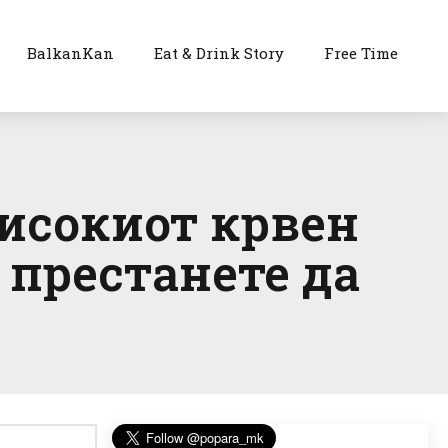
BalkanKan
Eat & Drink Story
Free Time
исокиот крвен
 престанете да