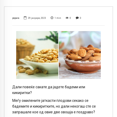
popara
29 јануари, 2023
1
min
0
0
Дали повеќе сакате да јадете бадеми или
кикиритки?
Меѓу омилените јаткасти плодови секако се
бадемите и кикиритките, но дали некогаш сте се
запрашале кое од овие две овошја е поздраво?