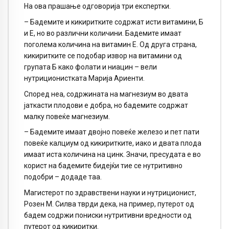
На ова прашање одговорија три експертки.
– Бадемите и кикиритките содржат исти витамини, Б
и Е, но во различни количини. Бадемите имаат
поголема количина на витамин Е. Од друга страна,
кикиритките се подобар извор на витамини од
групата Б како фолати и ниацин – вели
нутриционистката Марија Ариенти.
Според неа, содржината на магнезиум во двата
јаткасти плодови е добра, но бадемите содржат
малку повеќе магнезиум.
– Бадемите имаат двојно повеќе железо и пет пати
повеќе калциум од кикиритките, иако и двата плода
имаат иста количина на цинк. Значи, пресудата е во
корист на бадемите бидејќи тие се нутритивно
подобри – додаде таа.
Магистерот по здравствени науки и нутриционист,
Розен М. Силва тврди дека, на пример, путерот од
бадем содржи пониски нутритивни вредности од
путерот од кикиритки.