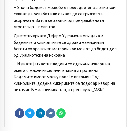
– Значи бадемот можеби е посоодветен за оние кои
сакаат да ослабат или сакаат да се грижат за
исхраната. Затоа се зависи од прехрамбената
стратегија – вели таа.
Диететичарката Дејдре Хујсамен вели дека и
бадемите и кикиритките се здрави намирници
богати со хранливи материи кои можат да бидат дел
од урамнотежена исхрана.
– И двата јаткасти плодови се одлични извори на
омега 6 масни киселини, влакна и протеини.
Бадемите имаат малку повеќе витамин Е од
кикириките, додека кикириките се подобар извор на
витамин Б – заклучила таа, а пренесува „MSN“.