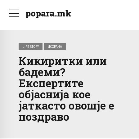
popara.mk
LIFE STORY
ИСХРАНА
Кикиритки или
бадеми?
Експертите
објаснија кое
јаткасто овошје е
поздраво