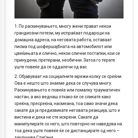
1. По раскинувањето, многу жени прават некои
грандиозни потези, му испраќаат подароци на
домашна адреса, на неговата работа, оставаат
писма под шофершајбната на автомобилот или
цвеќињата и слично, некои слични постапки, кои се
принудени, претерани, необични. Затоа го терате
уште повеќе да се оддалечи од вас.
2. Објавуваат на социјалните мрежи колку се среќни.
Ова е нешто што знаеме дека се случува многу.
Раскинувањето е повеќе или помалку трауматичен
настан, а ако веднаш откако ќе се сликате како
среќна, пресреќна, насмеана, тоа само значи дека
сакате да ја предизвикате неговата реакција, што е
вистина и дека не сте искрени. Сакате да
манипулирате со него, што повторно не наведува на
тоа дека уште повеќе ќе се дистанцирате од него –
заклучува Слаѓана.