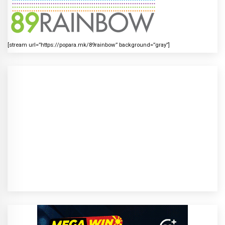
[stream url=”https://popara.mk/89rainbow” background=”gray”]