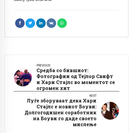
PREVIOUS
Средба со бившиот:
Фотографии од Тејлор Свифт
и Хари Стајлс во моментот се
огромен хит
NEXT
Луѓе зборуваат дека Хари
Стајлс е новиот Боуви:
Долгогодишен соработник
на Боуви го даде своето
мислење