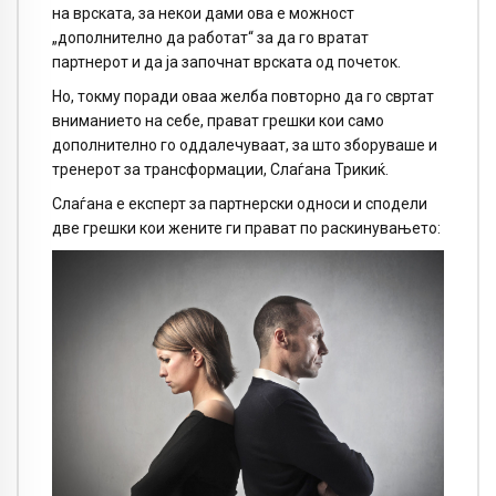
на врската, за некои дами ова е можност
„дополнително да работат“ за да го вратат
партнерот и да ја започнат врската од почеток.
Но, токму поради оваа желба повторно да го свртат
вниманието на себе, прават грешки кои само
дополнително го оддалечуваат, за што зборуваше и
тренерот за трансформации, Слаѓана Трикиќ.
Слаѓана е експерт за партнерски односи и сподели
две грешки кои жените ги прават по раскинувањето: