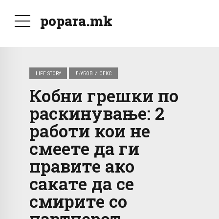
popara.mk
LIFE STORY
ЉУБОВ И СЕКС
Кобни грешки по
раскинување: 2
работи кои не
смеете да ги
правите ако
сакате да се
смирите со
партнерот