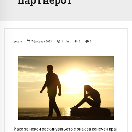
popara
7 февруари, 2023
1
min
0
0
Иако за некои раскинувањето е знак за конечен крај