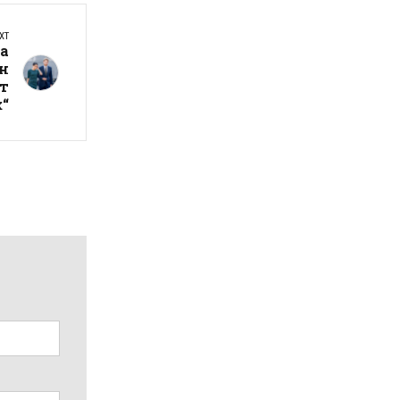
XT
а
ен
ут
“