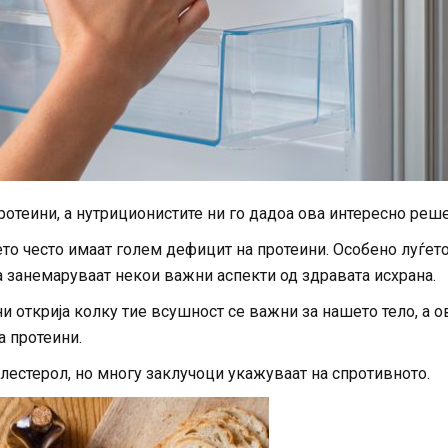
отеини, а нутриционистите ни го дадоа ова интересно реш
о често имаат голем дефицит на протеини. Особено луѓето
да занемаруваат некои важни аспекти од здравата исхрана.
ни открија колку тие всушност се важни за нашето тело, а о
а протеини.
олестерол, но многу заклучоци укажуваат на спротивното.