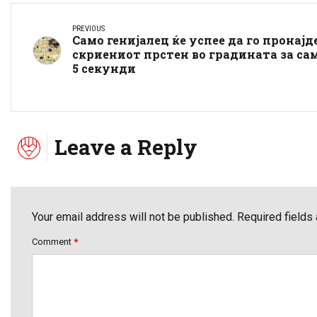
PREVIOUS
Само генијалец ќе успее да го пронајд
скриениот прстен во градината за са
5 секунди
Leave a Reply
Your email address will not be published. Required fields
Comment
*