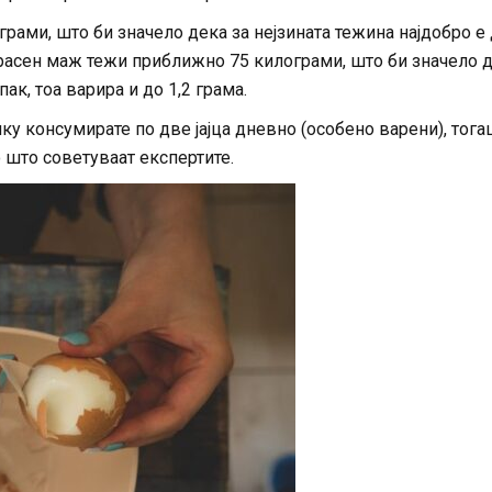
рами, што би значело дека за нејзината тежина најдобро е
расен маж тежи приближно 75 килограми, што би значело 
ак, тоа варира и до 1,2 грама.
ку консумирате по две јајца дневно (особено варени), тог
о што советуваат експертите.