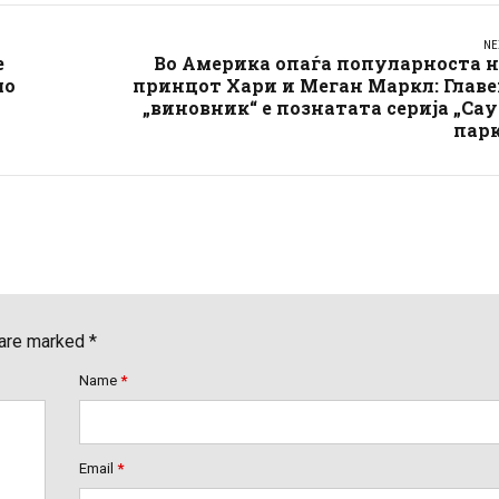
NE
е
Во Америка опаѓа популарноста н
мо
принцот Хари и Меган Маркл: Глав
„виновник“ е познатата серија „Са
парк
 are marked *
Name
*
Email
*