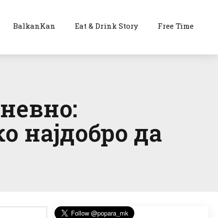
BalkanKan
Eat & Drink Story
Free Time
невно:
о најдобро да