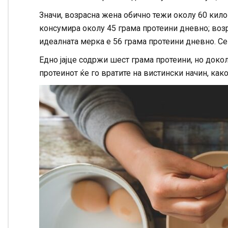
Значи, возрасна жена обично тежи околу 60 килог
консумира околу 45 грама протеини дневно; воз
идеалната мерка е 56 грама протеини дневно. Сеп
Едно јајце содржи шест грама протеини, но докол
протеинот ќе го вратите на вистински начин, как