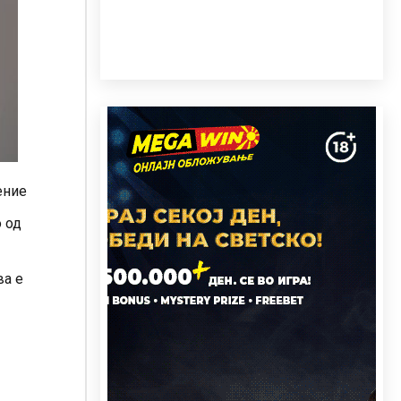
ение
 од
ва е