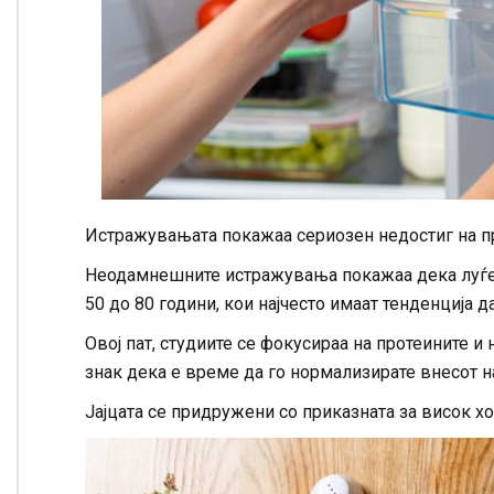
Истражувањата покажаа сериозен недостиг на пр
Неодамнешните истражувања покажаа дека луѓет
50 до 80 години, кои најчесто имаат тенденција 
Овој пат, студиите се фокусираа на протеините и 
знак дека е време да го нормализирате внесот н
Јајцата се придружени со приказната за висок х