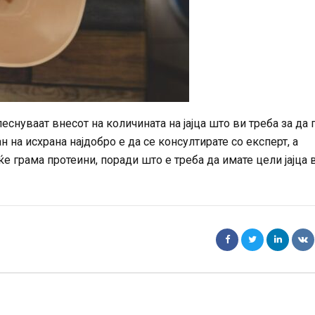
еснуваат внесот на количината на јајца што ви треба за да 
 на исхрана најдобро е да се консултирате со експерт, а
е грама протеини, поради што е треба да имате цели јајца 