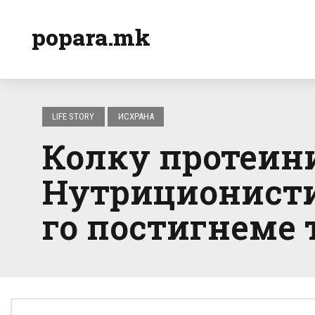
popara.mk
LIFE STORY
ИСХРАНА
Колку протеини
Нутриционистит
го постигнеме 