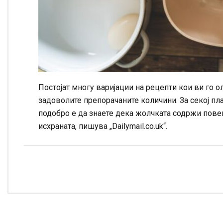
Постојат многу варијации на рецепти кои ви го ол
задоволите препорачаните количини. За секој план
подобро е да знаете дека жолчката содржи повеќ
исхраната, пишува „Dailymail.co.uk“.