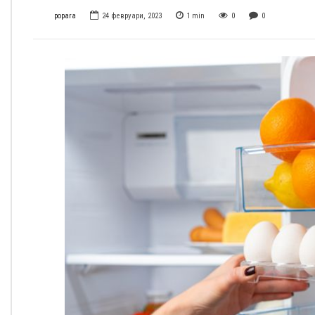
popara
24 февруари, 2023
1
min
0
0