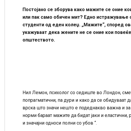
Постојано се зборува како мажите се оние ко
или пак само обичен мит? Едно истражување 
студенти од еден колеџ. „Мажите“, според ов
укажуваат дека жените не се оние кои повеќе
општеството.
Нил Лемон, психолог со седиште во Лондон, сме
попрагматични, па дури и како да се обидуваат д
врска што значи нешто е подеднакво важна и за 
норми бараат мажите да бидат јаки и еластични,
и значајни односи полни со убов “.