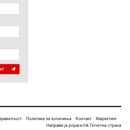
NT
приватност
Политика за колачиња
Контакт
Маркетинг
Направи ја popara.mk Почетна страна