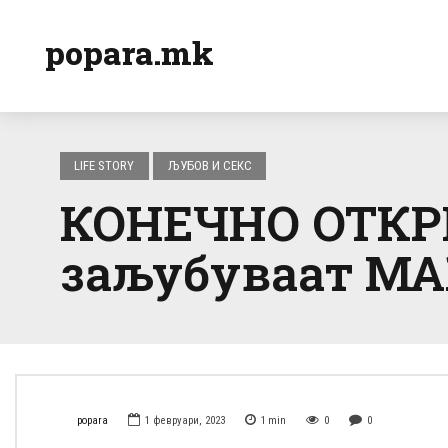
popara.mk
LIFE STORY
ЉУБОВ И СЕКС
КОНЕЧНО ОТКРИ
заљубуваат М
popara
1 февруари, 2023
1
min
0
0