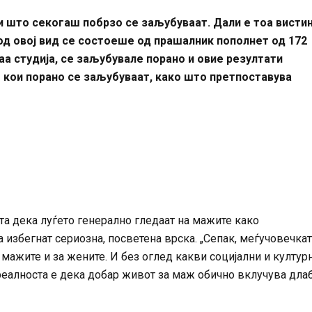
и што секогаш побрзо се заљубуваат. Дали е тоа висти
од овој вид се состоеше од прашалник пополнет од 172
аа студија, се заљубувале порано и овие резултати
 кои порано се заљубуваат, како што претпоставува
та дека луѓето генерално гледаат на мажите како
а избегнат сериозна, посветена врска. „Сепак, меѓучовечка
мажите и за жените. И без оглед какви социјални и култур
 реалноста е дека добар живот за маж обично вклучува дла