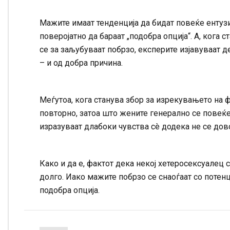
Мажите имаат тенденција да бидат повеќе ентузиј
поверојатно да бараат „подобра опција“. А, кога 
се за заљубуваат побрзо, експерите изјавуваат 
– и од добра причина.
Меѓутоа, кога станува збор за изрекувањето на ф
повторно, затоа што жените генерално се повеќе 
изразуваат длабоки чувства сè додека не се до
Како и да е, фактот дека некој хетеросексуалец 
долго. Иако мажите побрзо се снаоѓаат со потенц
подобра опција.