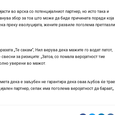
асти во врска со потенцијалниот партнер, но исто така и
станува збор за тоа што може да биде причината поради која
дека преку еволуцијата, жените развиле поголема претпазл
разата „Те сакам“, Нил верува дека мажите го водат патот,
свесни за ризиците: „Затоа, со помала веројатност тие
волно уверени во мажот.
смета дека е заљубен не гарантира дека оваа љубов ќе трае
ијален партнер, сепак има поголема веројатност да бараат„