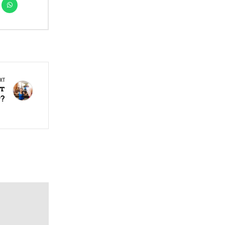
XT
ат
?