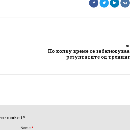
NE
А
По колку време се забележува
резултатите од тренинг
 are marked *
Name
*