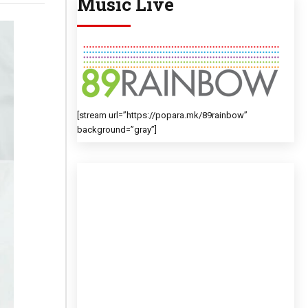
Music Live
[stream url=”https://popara.mk/89rainbow”
background=”gray”]