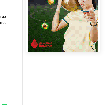
 тие
ивост