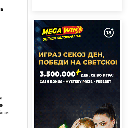
на
та
ни
боки