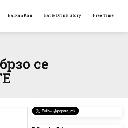
BalkanKan
Eat & Drink Story
Free Time
брзо се
ТЕ