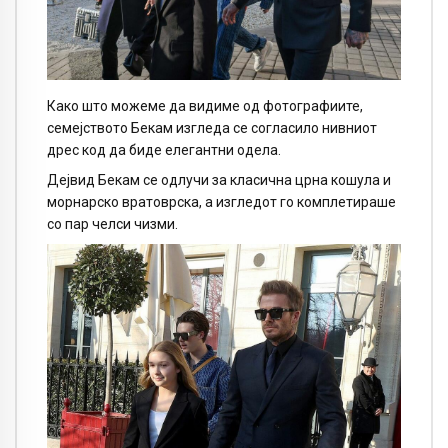
Како што можеме да видиме од фотографиите,
семејството Бекам изгледа се согласило нивниот
дрес код да биде елегантни одела.
Дејвид Бекам се одлучи за класична црна кошула и
морнарско вратоврска, а изгледот го комплетираше
со пар челси чизми.