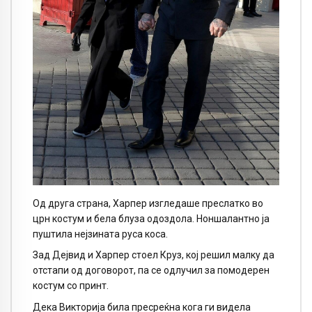
Од друга страна, Харпер изгледаше преслатко во
црн костум и бела блуза одоздола. Ноншалантно ја
пуштила нејзината руса коса.
Зад Дејвид и Харпер стоел Круз, кој решил малку да
отстапи од договорот, па се одлучил за помодерен
костум со принт.
Дека Викторија била пресреќна кога ги видела