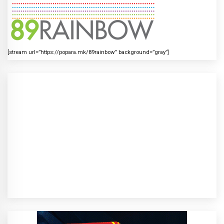
[stream url=”https://popara.mk/89rainbow” background=”gray”]