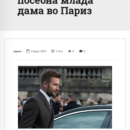
дама во Париз
popara
4 март, 2023
1
min
0
0