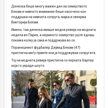
Денеска беше многу важен ден за семејството
Бекам и нивното внимание беше насочено кон
поддршка на нивната сопруга, мајка и свекрва
Викторија Бекам.
Имено, таа денеска имаше модна ревија на модната
недела во Париз, а нејзиното семејство уште еднаш
покажа колку ја сака и поддржува во се.
Поранешниот фудбалер Дејвид Бекам (47)
пристигна меѓу првите кои ја поддржуваа сопругата.
Тој на модната ревија пристигна со ќерката Харпер
која го украде шоуто.