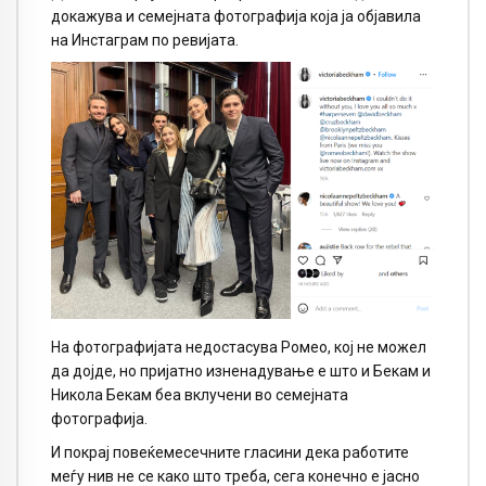
докажува и семејната фотографија која ја објавила
на Инстаграм по ревијата.
На фотографијата недостасува Ромео, кој не можел
да дојде, но пријатно изненадување е што и Бекам и
Никола Бекам беа вклучени во семејната
фотографија.
И покрај повеќемесечните гласини дека работите
меѓу нив не се како што треба, сега конечно е јасно