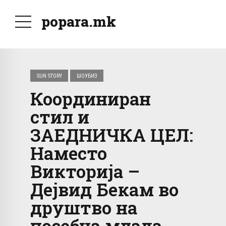
popara.mk
SUN STORY
ШОУБИЗ
Координиран
стил и
ЗАЕДНИЧКА ЦЕЛ:
Наместо
Викторија –
Дејвид Бекам во
друштво на
посебна млада