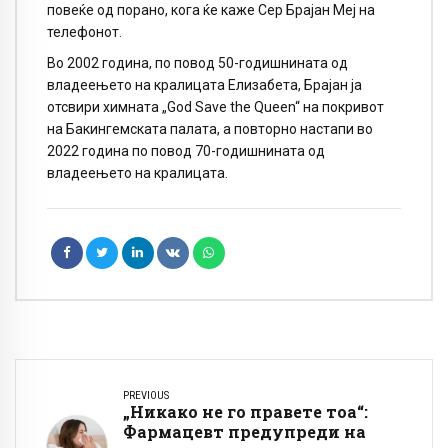
повеќе од порано, кога ќе каже Сер Брајан Меј на
телефонот.
Во 2002 година, по повод 50-годишнината од
владеењето на кралицата Елизабета, Брајан ја
отсвири химната „God Save the Queen“ на покривот
на Бакингемската палата, а повторно настапи во
2022 година по повод 70-годишнината од
владеењето на кралицата.
PREVIOUS
„Никако не го правете тоа“:
Фармацевт предупреди на