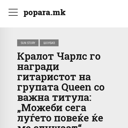
popara.mk
SUN STORY
ШОУБИЗ
Кралот Чарлс го
награди
гитаристот на
групата Queen со
важна титула:
„Можеби сега
луѓето повеќе ќе
ме слушаат“