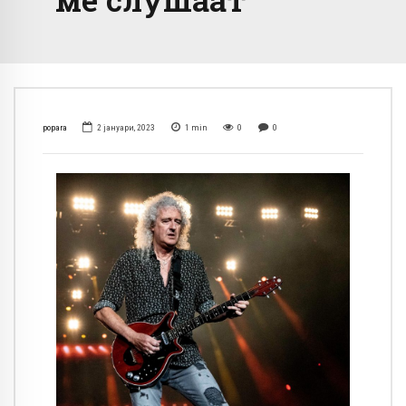
popara
2 јануари, 2023
1
min
0
0