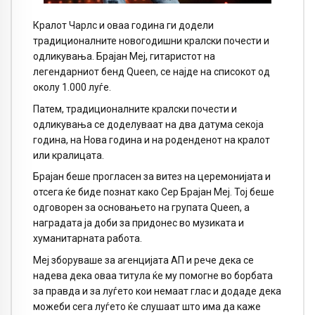
Кралот Чарлс и оваа година ги додели
традиционалните новогодишни кралски почести и
одликувања. Брајан Меј, гитаристот на
легендарниот бенд Queen, се најде на списокот од
околу 1.000 луѓе.
Патем, традиционалните кралски почести и
одликувања се доделуваат на два датума секоја
година, на Нова година и на роденденот на кралот
или кралицата.
Брајан беше прогласен за витез на церемонијата и
отсега ќе биде познат како Сер Брајан Меј. Тој беше
одговорен за основањето на групата Queen, а
наградата ја доби за придонес во музиката и
хуманитарната работа.
Меј зборуваше за агенцијата АП и рече дека се
надева дека оваа титула ќе му помогне во борбата
за правда и за луѓето кои немаат глас и додаде дека
можеби сега луѓето ќе слушаат што има да каже