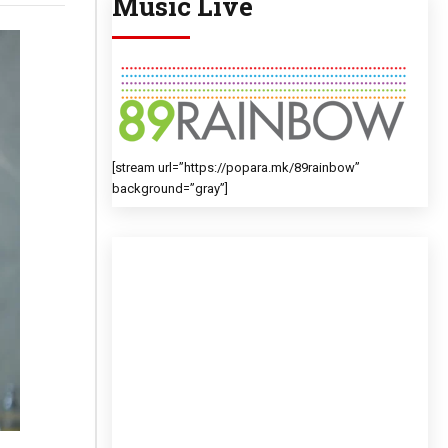
Music Live
[stream url=”https://popara.mk/89rainbow”
background=”gray”]