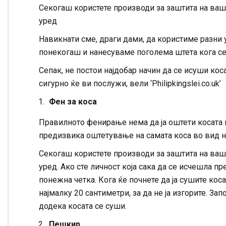
Секогаш користете производи за заштита на ваша
уред
Навикнати сме, драги дами, да користиме разни 
понекогаш и нанесуваме поголема штета кога с
Сепак, не постои најдобар начин да се исуши коса
сигурно ќе ви послужи, вели ‘Philipkingslei.co.uk’
Фен за коса
Правилното фенирање нема да ја оштети косата 
предизвика оштетување на самата коса во вид 
Секогаш користете производи за заштита на ваша
уред. Ако сте личност која сака да се исчешла п
понежна четка. Кога ќе почнете да ја сушите кос
најмалку 20 сантиметри, за да не ја изгорите. З
додека косата се суши.
Пешкир