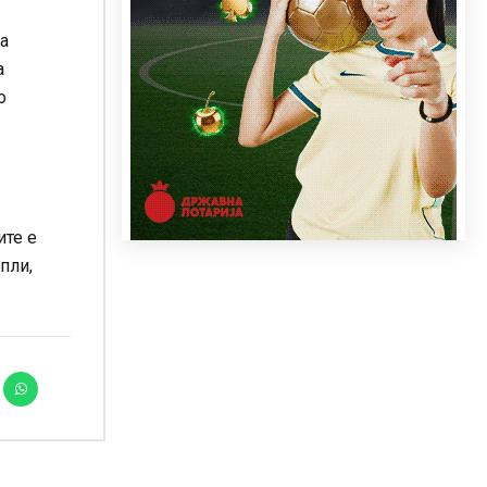
на
а
о
ите е
пли,