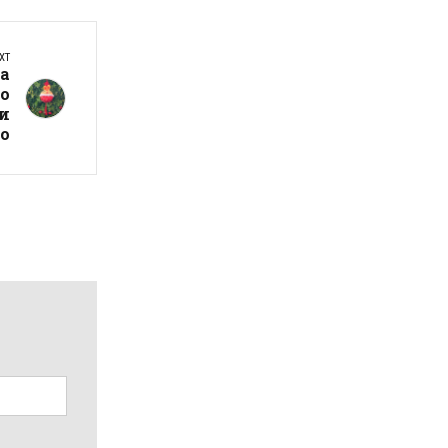
XT
на
го
и
о