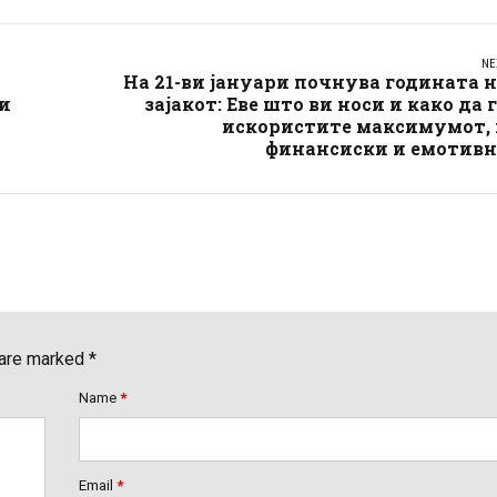
NE
На 21-ви јануари почнува годината 
и
зајакот: Еве што ви носи и како да 
искористите максимумот, 
финансиски и емотивн
 are marked *
Name
*
Email
*