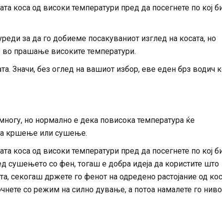
та коса од високи температури пред да посегнете по кој б
уреди за да го добиеме посакуваниот изглед на косата, но
е во прашање високите температури.
та. Значи, без оглед на вашиот избор, еве еден брз водич к
многу, но нормално е дека повисока температура ќе
на кршење или сушење.
та коса од високи температури пред да посегнете по кој б
ред сушењето со фен, тогаш е добра идеја да користите што
ата, секогаш држете го фенот на одредено растојание од кос
апочнете со режим на силно дување, а потоа намалете го нив