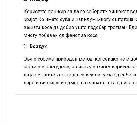
Користете пешкир за да го соберете вишокот вода 
крајот ќе имате сува и навидум многу оштетена к
вашата коса да добие уште подобар третман. Ед
многу побавен од фенот за коса.
Воздух
Ова е сосема природен метод, кој секако не е до
надвор е постудено, но инаку е многу корисен за
да ја оставите косата да се исуши сама од себе п
дајте ѝ вистински одмор на вашата коса од излож