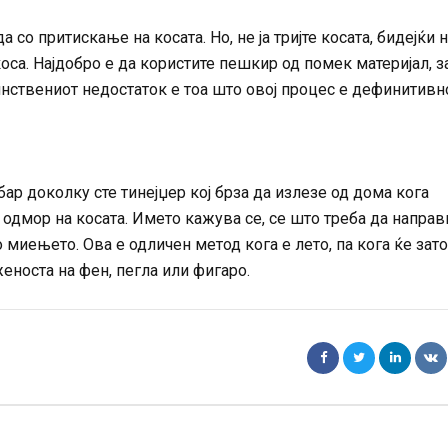
со притискање на косата. Но, не ја тријте косата, бидејќи 
оса. Најдобро е да користите пешкир од помек материјал, з
инствениот недостаток е тоа што овој процес е дефинитивн
бар доколку сте тинејџер кој брза да излезе од дома кога
 одмор на косата. Името кажува се, се што треба да направ
о миењето. Ова е одличен метод кога е лето, па кога ќе зато
еноста на фен, пегла или фигаро.