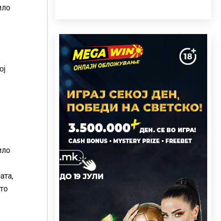
ило
ој
ило
ата,
ото