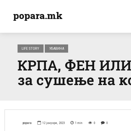
popara.mk
LIFE STORY
УБАВИНА
КРПА, ФЕН ИЛИ 
за сушење на ко
popara
12 јануари, 2023
1
min
0
0