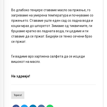
Во длабоко тенџере ставаме масло за пржење, го
загреваме на умерена температура и почнуваме со
пржењето. Ставаме уште еден сад со ладна вода и
коцки мраз до шпоретот. Зимаме од тиквичките, ги
брцкаме кратко во ладната вода, ги цедиме и ги
ставаме да се пржат. Бидејќи се тенко сечени брзо
се пржат.
Ги вадиме врз хартиена салфета да се исцеди
вишокот на масло.
На здравје!
Topvest