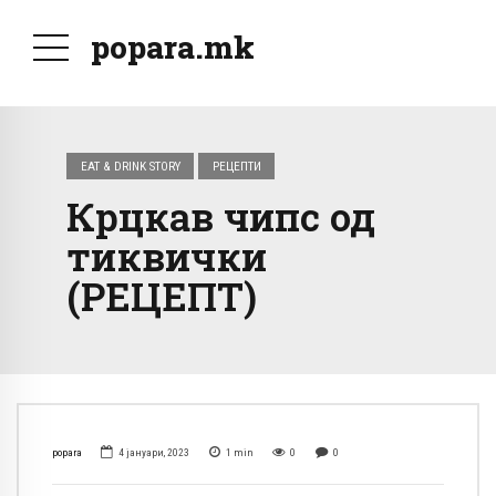
popara.mk
EAT & DRINK STORY
РЕЦЕПТИ
Крцкав чипс од
тиквички
(РЕЦЕПТ)
popara
4 јануари, 2023
1
min
0
0