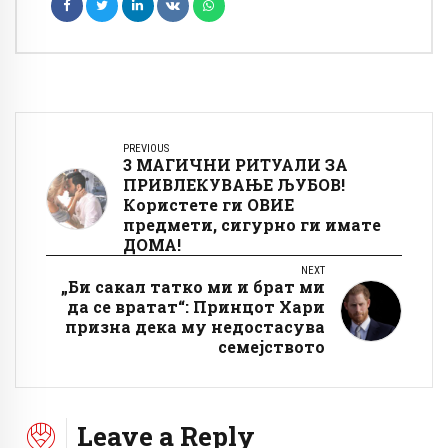
PREVIOUS
3 МАГИЧНИ РИТУАЛИ ЗА
ПРИВЛЕКУВАЊЕ ЉУБОВ!
Користете ги ОВИЕ
предмети, сигурно ги имате
ДОМА!
NEXT
„Би сакал татко ми и брат ми
да се вратат“: Принцот Хари
призна дека му недостасува
семејството
Leave a Reply