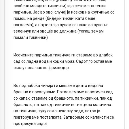
особено младите тиквички) и ја сечеме на тенки
парчиња. Јас во овој случај ја исеков на кругчиња со
помош на ренде (бидејќи тиквичката беше
поголема), а најчесто ја лупам со ноже за лупење
зеленчук или овошје во должина (тогаш земам
помали тиквички).
Исечените парчиња тиквичка ги ставаме во длабок
сад со ладна вода и коцки мраз. Садот го оставаме
околу пола час во фрижидер.
Во подлабока чинија ги мешаме двата вида на
брашно и посолуваме. Потоа земаме пластичен сад
со капак, ставаме од брашното, па тиквички, пак од
брашното, па пак од тиквичките…не цела количина
на тиквички, туку само неколку реда, потоа ја
повторуваме постапката. Затвораме со капакот и се
протресува садот.