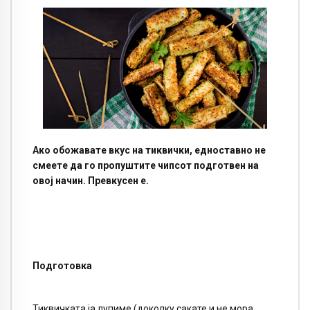
Ако обожавате вкус на тиквички, едноставно не
смеете да го пропуштите чипсот подготвен на
овој начин. Превкусен е.
Подготовка
Тиквичката ја лупиме (доколку сакате и не мора,