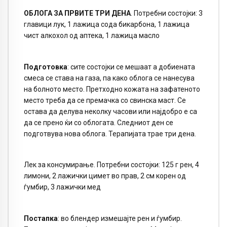
ОБЛОГА ЗА ПРВИТЕ ТРИ ДЕНА
. Потребни состојки: 3
главици лук, 1 лажица сода бикарбона, 1 лажица
чист алкохол од аптека, 1 лажица масло
Подготовка
: сите состојки се мешаат а добиената
смеса се става на газа, па како облога се нанесува
на болното место. Претходно кожата на зафатеното
место треба да се премачка со свинска маст. Се
остава да делува неколку часови или најдобро е са
да се прено ќи со облогата. Следниот ден се
подготвува нова облога. Терапијата трае три дена.
Лек за консумирање. Потребни состојки: 125 г рен, 4
лимони, 2 лажички цимет во прав, 2 см корен од
ѓумбир, 3 лажички мед
Постапка
: во блендер измешајте рен и ѓумбир.