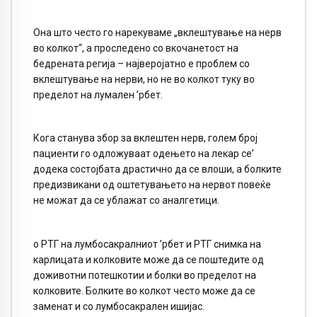
Она што често го нарекуваме „вклештување на нерв
во колкот“, а проследено со вкочанетост на
бедрената регија – најверојатно е проблем со
вклештување на нерви, но не во колкот туку во
пределот на лумален ’рбет.
Кога станува збор за вклештен нерв, голем број
пациенти го одложуваат одењето на лекар се’
додека состојбата драстично да се влоши, а болките
предизвикани од оштетувањето на нервот повеќе
не можат да се ублажат со аналгетици.​
о РТГ на лумбосакралниот ’рбет и РТГ снимка на
карлицата и колковите може да се поштедите од
доживотни потешкотии и болки во пределот на
колковите. Болките во колкот често може да се
заменат и со лумбосакрален ишијас.​