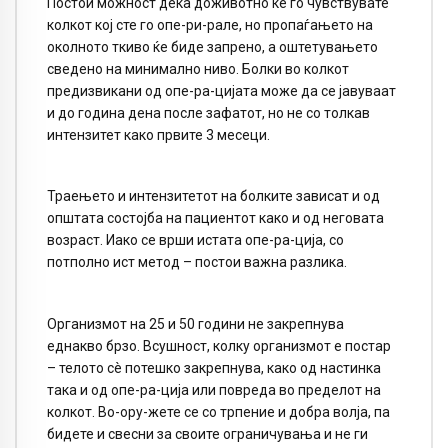
Постои можност дека доживотно ќе го чувствувате
колкот кој сте го опе-ри-рале, но пропаѓањето на
околното ткиво ќе биде запрено, а оштетувањето
сведено на минимално ниво. Болки во колкот
предизвикани од опе-ра-цијата може да се јавуваат
и до година дена после зафатот, но не со толкав
интензитет како првите 3 месеци.
Траењето и интензитетот на болките зависат и од
општата состојба на пациентот како и од неговата
возраст. Иако се врши истата опе-ра-ција, со
потполно ист метод – постои важна разлика.
Организмот на 25 и 50 години не закрепнува
еднакво брзо. Всушност, колку организмот е постар
– телото сè потешко закрепнува, како од настинка
така и од опе-ра-ција или повреда во пределот на
колкот. Во-ору-жете се со трпение и добра волја, па
бидете и свесни за своите ограничувања и не ги