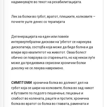
надминувајте во текот на рехабилитацијата.
Лек за болки во грбот, вратот, плешките, колковите –
почнете уште денес со терапијата
Дегенерацијата на еден или повеќе
интервертебрални дискови на ’рбетот се нарекува
дископатија, состојба која може да биде болна и да
влијае врз квалитетот на животот. Оваа болест
обично се поврзува со стареењето, но кај некои луѓе
може да предизвика сериозни хронични болки
доколку не се лекува навремено.
СИМПТОМИ
: хронична болка во долниот дел на
грбот која се шири на колковите; болка во зад-никот
и бутовите по подолго пешачење; пецкање и
слабост во колената, рацете и прстите; хронична
болка во вратот со болка во главата, рамената и