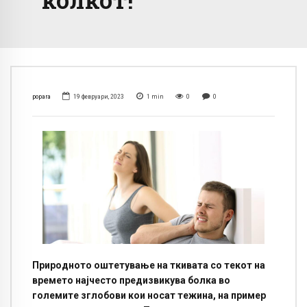
popara
19 февруари, 2023
1
min
0
0
Природното оштетување на ткивата со текот на
времето најчесто предизвикува болка во
големите зглобови кои носат тежина, на пример