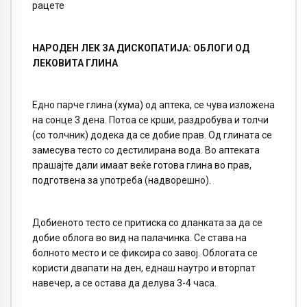
рацете
НАРОДЕН ЛЕК ЗА ДИСКОПАТИЈА: ОБЛОГИ ОД
ЛЕКОВИТА ГЛИНА
Едно парче глина (хума) од аптека, се чува изложена
на сонце 3 дена. Потоа се крши, раздробува и толчи
(со толчник) додека да се добие прав. Од глината се
замесува тесто со дестилирана вода. Во аптеката
прашајте дали имаат веќе готова глина во прав,
подготвена за употреба (надворешно).
Добиеното тесто се притиска со дланката за да се
добие облога во вид на палачинка. Се става на
болното место и се фиксира со завој. Облогата се
користи двапати на ден, еднаш наутро и вторпат
навечер, а се остава да делува 3-4 часа.