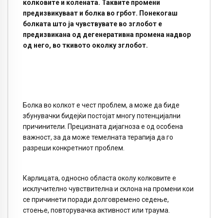
колковите и колената. Таквите промени
предизвикуваат и болка во грбот. Понекогаш
болката што ја чувствувате во зглобот е
предизвикана од дегенеративна промена надвор
од него, во ткивото околку зглобот.
Болка во колкот е чест проблем, а може да биде
збунувачки бидејќи постојат многу потенцијални
причинители. Прецизната дијагноза е од особена
важност, за да може темелната терапија да го
разреши конкретниот проблем.
Карлицата, односно областа околу колковите е
исклучително чувствителна и склона на промени кои
се причинети поради долговремено седење,
стоење, повторувачка активност или траума.