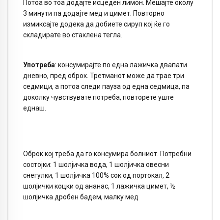
Потоа во тоа додајте исцеден лимон. Мешајте околу
3 минути па додајте мед и цимет. Повторно
измиксајте додека да добиете сируп кој ќе го
складирате во стаклена тегла.
Употреба
: консумирајте по една лажичка двапати
дневно, пред оброк. Третманот може да трае три
седмици, а потоа следи пауза од една седмица, па
доколку чувствувате потреба, повторете уште
еднаш.
Оброк кој треба да го консумира болниот. Потребни
состојки: 1 шолјичка вода, 1 шолјичка овесни
снегулки, 1 шолјичка 100% сок од портокал, 2
шолјички коцки од ананас, 1 лажичка цимет, ½
шолјичка дробен бадем, малку мед