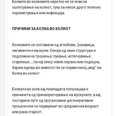
Болките во колковите неретко не се знак за
оштетување на колкот, туку за некое друго телесно
пореметување или инфекција.
ПРИЧИНИ ЗА БОЛКА ВО КОЛКОТ
Колковите се составени од зглобови, ’рскавица,
лигаменти и мускули. Секоја од овие структури е
подложна на трошење, пукање, истегнување,
стареење…, па кај секој човек порано или подоцна,
барем еднаш во животот ќе се појави некој „вид“ на
болка во колкот.
Болката во колк кај помладата популација е
причинета од пренапрегнување на мускулите, а кај
постарите луѓе од прогресивни дегенеративни
процеси кои се појавуваат во средовечна возраст
или рана старост.​