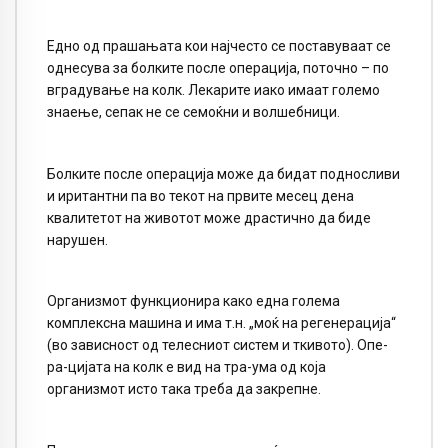
Едно од прашањата кои најчесто се поставуваат се
однесува за болките после операција, поточно – по
вградување на колк. Лекарите иако имаат големо
знаење, сепак не се семоќни и волшебници.
Болките после операција може да бидат подносливи
и иритантни па во текот на првите месец дена
квалитетот на животот може драстично да биде
нарушен.
Организмот функционира како една голема
комплексна машина и има т.н. „моќ на регенерација“
(во зависност од телесниот систем и ткивото). Опе-
ра-цијата на колк е вид на тра-ума од која
организмот исто така треба да закрепне.