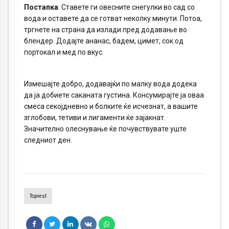
Постапка
: Ставете ги овесните снегулки во сад со
вода и оставете да се готват неколку минути. Потоа,
тргнете на страна да излади пред додавање во
блендер. Додајте ананас, бадем, цимет, сок од
портокал и мед по вкус.
Измешајте добро, додавајќи по малку вода додека
да ја добиете саканата густина. Консумирајте ја оваа
смеса секојдневно и болките ќе исчезнат, а вашите
зглобови, тетиви и лигаменти ќе зајакнат.
Значително олеснување ќе почувствувате уште
следниот ден.
Topvest