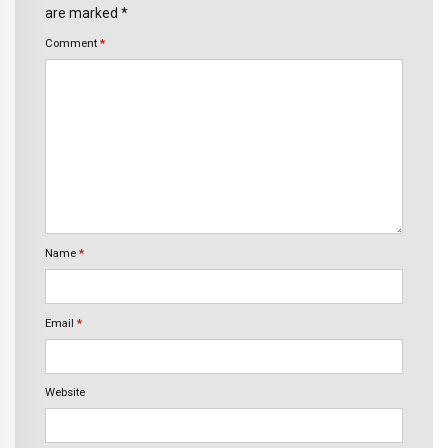
are marked *
Comment
*
Name
*
Email
*
Website