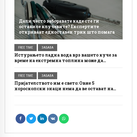
Дали често заборавате каде сте ги
оставиле клучевите? Експертите
откриваат едноставен трик што помага
FREE TIME
ЗАБАВА
Истурањето ладна вода врз вашето куче за
време на екстремна топлина може да
направи повеќе штета отколку корист
FREE TIME
ЗАБАВА
Пријателството им е свето: Овие 5
хороскопски знаци нема да ве остават на
цедило