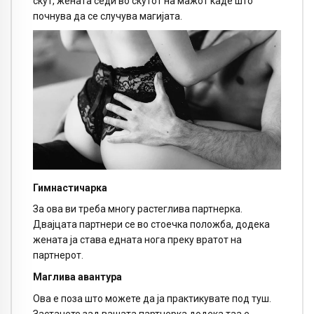
скут, жената седи во скутот на мажот каде што
почнува да се случува магијата.
Гимнастичарка
За ова ви треба многу растеглива партнерка.
Двајцата партнери се во стоечка положба, додека
жената ја става едната нога преку вратот на
партнерот.
Маглива авантура
Ова е поза што можете да ја практикувате под туш.
Застанете зад вашата партнерка додека таа е