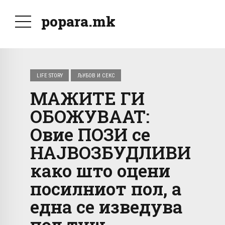
popara.mk
LIFE STORY
ЉУБОВ И СЕКС
МАЖИТЕ ГИ
ОБОЖУВААТ:
Овие ПОЗИ се
НАЈВОЗБУДЛИВИ
како што оцени
посилниот пол, а
една се изведува
под туш