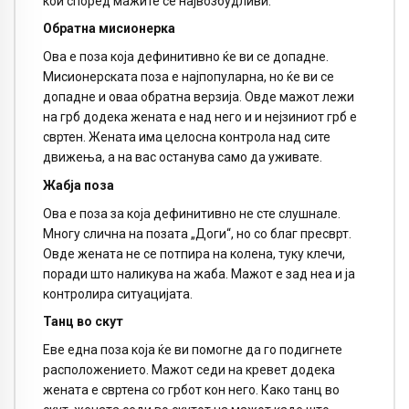
кои според мажите се највозбудливи.
Обратна мисионерка
Ова е поза која дефинитивно ќе ви се допадне.
Мисионерската поза е најпопуларна, но ќе ви се
допадне и оваа обратна верзија. Овде мажот лежи
на грб додека жената е над него и и нејзиниот грб е
свртен. Жената има целосна контрола над сите
движења, а на вас останува само да уживате.
Жабја поза
Ова е поза за која дефинитивно не сте слушнале.
Многу слична на позата „Доги“, но со благ пресврт.
Овде жената не се потпира на колена, туку клечи,
поради што наликува на жаба. Мажот е зад неа и ја
контролира ситуацијата.
Танц во скут
Еве една поза која ќе ви помогне да го подигнете
расположението. Мажот седи на кревет додека
жената е свртена со грбот кон него. Како танц во