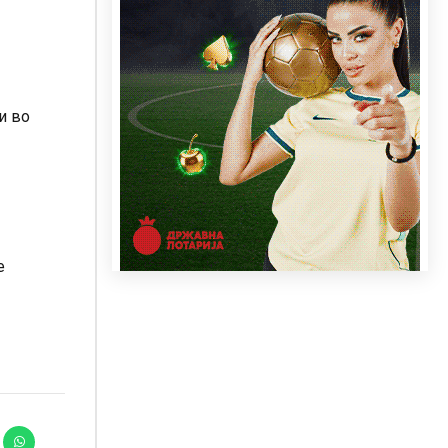
и во
е