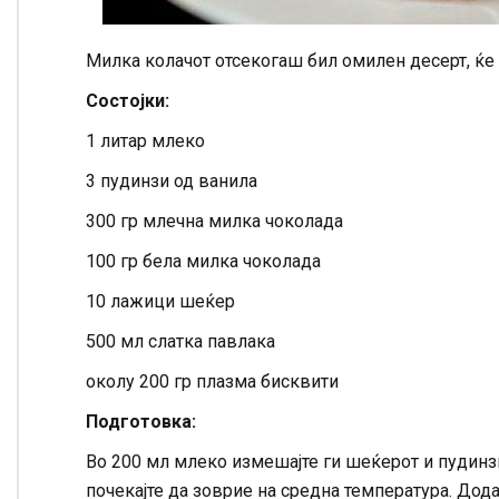
Милка колачот отсекогаш бил омилен десерт, ќе
Состојки:
1 литар млеко
3 пудинзи од ванила
300 гр млечна милка чоколада
100 гр бела милка чоколада
10 лажици шеќер
500 мл слатка павлака
околу 200 гр плазма бисквити
Подготовка:
Во 200 мл млеко измешајте ги шеќерот и пудинзи
почекајте да зоврие на средна температура. Дод