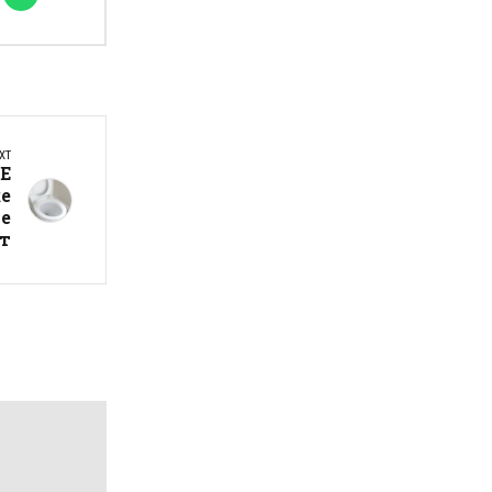
XT
Е
ќе
те
от