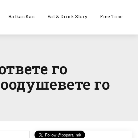
BalkanKan
Eat & Drink Story
Free Time
твете го
воодушевете го