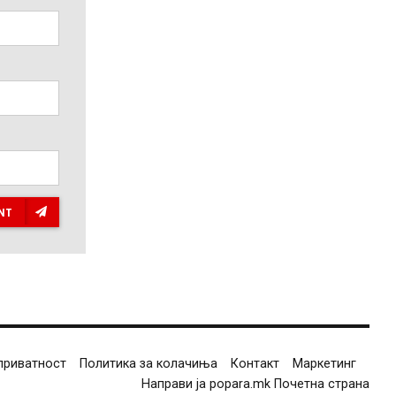
NT
приватност
Политика за колачиња
Контакт
Маркетинг
Направи ја popara.mk Почетна страна