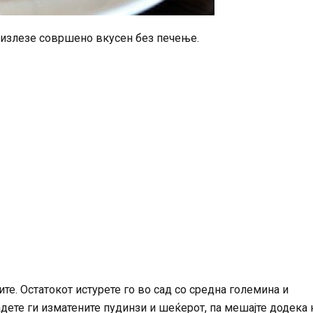
 излезе совршено вкусен без печење.
те. Остатокот истурете го во сад со средна големина и
адете ги изматените пудинзи и шеќерот, па мешајте додека 