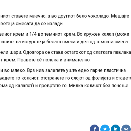
дниот ставете млечно, а во другиот бело чоколадо. Мешајте
вете ја смесата да се излади.
 белиот крем и 1/4 во темниот крем. Во кружен калап (може 
раните, па истурете ја белата смеса и дел од темната смеса.
ели шари. Одозгора се става остатокот од слатката павлака
от крем. Правете сè полека и внимателно.
ни во млеко. Врз нив залепете уште едно парче пластична
адете го колачот, отстранете го слојот од фолијата и ставет
ема од калапот) и превртете го. Милка колачот без печење