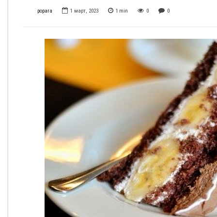
popara
1 март, 2023
1
min
0
0