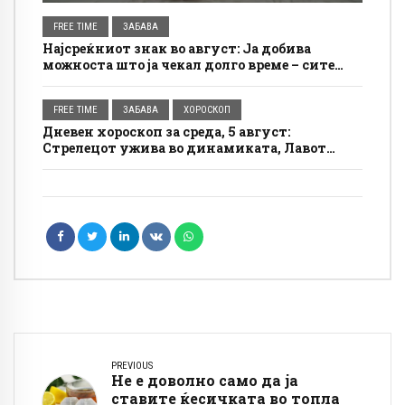
FREE TIME
ЗАБАВА
Најсреќниот знак во август: Ја добива
можноста што ја чекал долго време – сите
врати му се отвораат
FREE TIME
ЗАБАВА
ХОРОСКОП
Дневен хороскоп за среда, 5 август:
Стрелецот ужива во динамиката, Лавот
добива пофалби на работа
PREVIOUS
Не е доволно само да ја
ставите ќесичката во топла