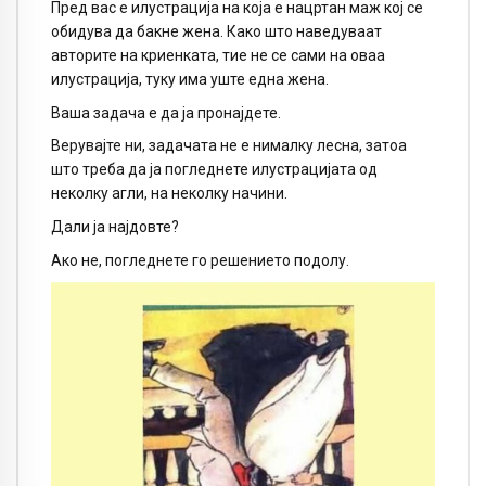
Пред вас е илустрација на која е нацртан маж кој се
обидува да бакне жена. Како што наведуваат
авторите на криенката, тие не се сами на оваа
илустрација, туку има уште една жена.
Ваша задача е да ја пронајдете.
Верувајте ни, задачата не е нималку лесна, затоа
што треба да ја погледнете илустрацијата од
неколку агли, на неколку начини.
Дали ја најдовте?
Ако не, погледнете го решението подолу.