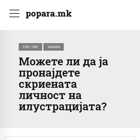
popara.mk
FREE TIME
ЗАБАВА
Можете ли да ја
пронајдете
скриената
личност на
илустрацијата?