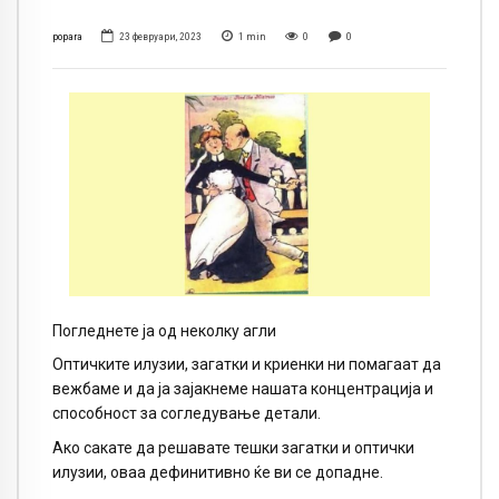
popara
23 февруари, 2023
1
min
0
0
Погледнете ја од неколку агли
Оптичките илузии, загатки и криенки ни помагаат да
вежбаме и да ја зајакнеме нашата концентрација и
способност за согледување детали.
Ако сакате да решавате тешки загатки и оптички
илузии, оваа дефинитивно ќе ви се допадне.