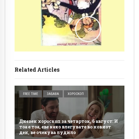
Related Articles
FREE TIME
ЗАБАВА
ХОРОСКОП
Дневен хороскоп за четврток, 6 август: И
тоа е тоа, еве како влегувате во новиот
ден, ве очекува лудило