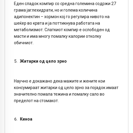
Еден сладок компир со средна големина содржи 27
грама јаглехидрати, но и голема количина
адипонектин – хормон кој го регулира нивото на
шеќер во крвта и ја поттикнува работата на
метаболизмот. Слаткиот компир е ослободен од
масти и има многу помалку калории отколку
обичниот.
Житарки од цело зрно
Научно е докажано дека мажите и жените кои
консумираат житарки од цело зрно за појадок имаат
значително помала тежина и помалку сало во
пределот на стомакот.
Киноа