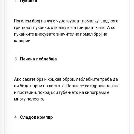
Пуканки
Поголем број на луѓе чувствуваат помалку глад кога
грицкаат пуканки, отколку кога грицкаат чипс. А со
пуканките внесувате значително помал број на
калории.
Печена леблебија
Ако сакате брз и крцкав оброк, леблебиите треба да
ви бидат први на листата. Полни се со здрави влакна
и протеини, покрај кои губењето на килограми е
многу полесно.
Сладок компир