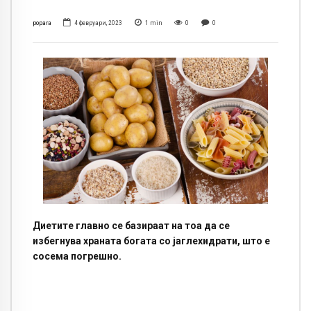
popara
4 февруари, 2023
1
min
0
0
Диетите главно се базираат на тоа да се
избегнува храната богата со јаглехидрати, што е
сосема погрешно.