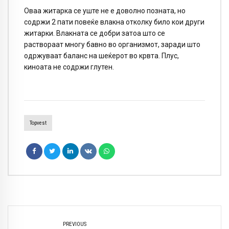
Оваа житарка се уште не е доволно позната, но
содржи 2 пати повеќе влакна отколку било кои други
житарки. Влакната се добри затоа што се
раствораат многу бавно во организмот, заради што
одржуваат баланс на шеќерот во крвта. Плус,
киноата не содржи глутен.
Topvest
PREVIOUS