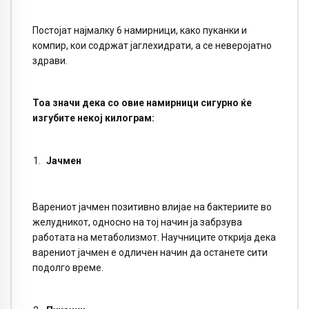
Постојат најмалку 6 намирници, како пуканки и
компир, кои содржат јаглехидрати, а се неверојатно
здрави.
Тоа значи дека со овие намирници сигурно ќе
изгубите некој килограм:
Јачмен
Варениот јачмен позитивно влијае на бактериите во
желудникот, односно на тој начин ја забрзува
работата на метаболизмот. Научниците открија дека
варениот јачмен е одличен начин да останете сити
подолго време.