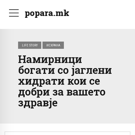
popara.mk
LIFE STORY
ИСХРАНА
Намирници
богати со јаглени
хидрати кои се
добри за вашето
здравје