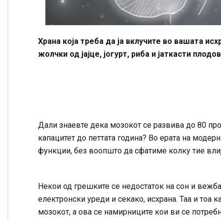
Храна која треба да ја вклучите во вашата ис
жолчки од јајце, јогурт, риба и јаткасти плодов
Дали знаевте дека мозокот се развива до 80 про
капацитет до петтата година? Во ерата на модер
функции, без воопшто да сфатиме колку тие влиј
Некои од грешките се недостаток на сон и вежб
електронски уреди и секако, исхрана. Таа и тоа 
мозокот, а ова се намирниците кои ви се потребн