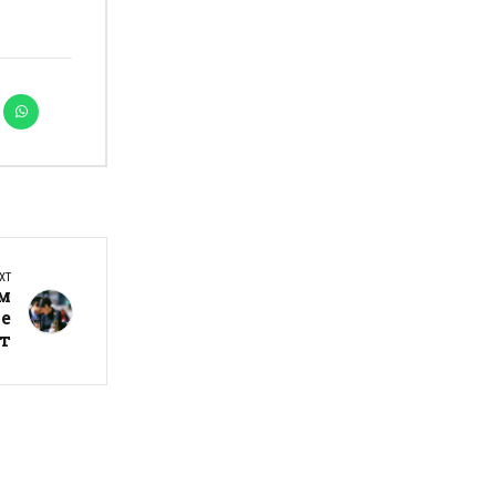
XT
ум
те
т