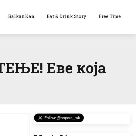
BalkanKan
Eat & Drink Story
Free Time
ЊЕ! Еве која