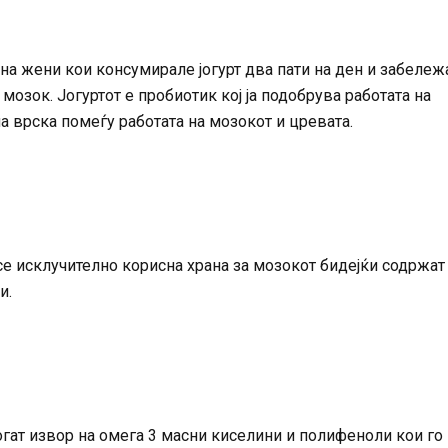
на жени кои консумирале јогурт два пати на ден и забележ
зок. Јогуртот е пробиотик кој ја подобрува работата на
а врска помеѓу работата на мозокот и цревата.
е се исклучително корисна храна за мозокот бидејќи содржат
и.
огат извор на омега 3 масни киселини и полифеноли кои го