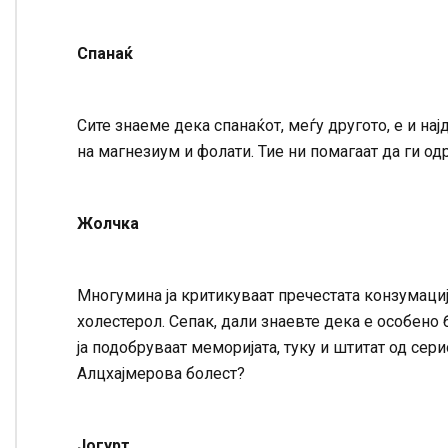
Спанаќ
Сите знаеме дека спанаќот, меѓу другото, е и нај
на магнезиум и фолати. Тие ни помагаат да ги 
Жолчка
Многумина ја критикуваат пречестата конзумација
холестерол. Сепак, дали знаевте дека е особено 
ја подобруваат меморијата, туку и штитат од се
Алцхајмерова болест?
Јогурт