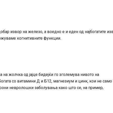
добар извор на железо, а воедно е и еден од најбогатите из
одржуваме когнитивните функции.
 на жолчка од јајце бидејќи го зголемува нивото на
богата со витамини Д и Б12, магнезиум и цинк, кои не само
риозни невролошки заболувања како што се, на пример,