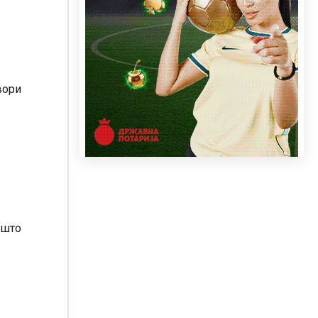
вори
 што