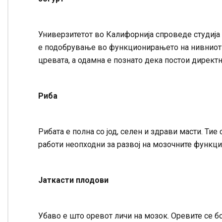
Универзитетот во Калифорнија спроведе студија 
е подобрување во функционирањето на нивниот мо
цревата, а одамна е познато дека постои директн
Риба
Рибата е полна со јод, селен и здрави масти. Ти
работи неопходни за развој на мозочните функци
Јаткасти плодови
Убаво е што оревот личи на мозок. Оревите се б