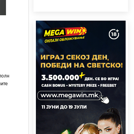
полн
ните