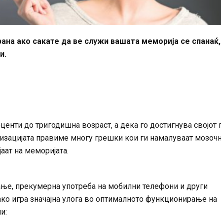
храна ако сакате да ве служи вашата меморија се спанаќ,
и.
центи до тригодишна возраст, а дека го достигнува својот 
низацијата правиме многу грешки кои ги намалуваат мозоч
аат на меморијата.
ање, прекумерна употреба на мобилни телефони и други
како игра значајна улога во оптималното функционирање на
и: