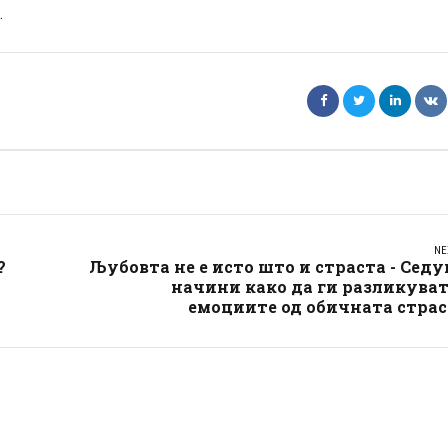
.
NE
?
Љубовта не е исто што и страста - Сед
начини како да ги разликува
емоциите од обичната страс