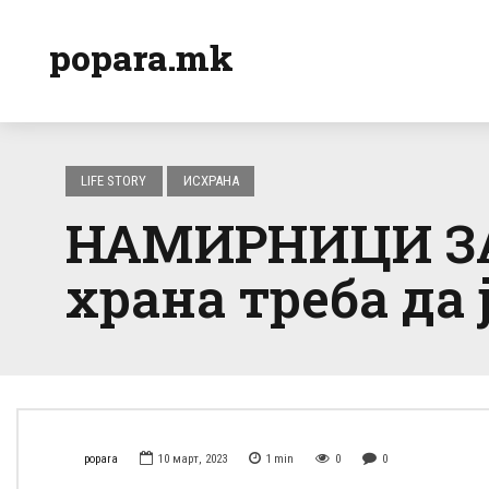
popara.mk
LIFE STORY
ИСХРАНА
НАМИРНИЦИ ЗА
храна треба да
popara
10 март, 2023
1
min
0
0