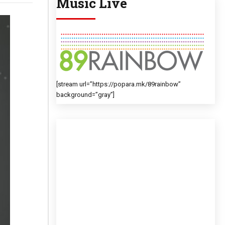
Music Live
[stream url=”https://popara.mk/89rainbow”
background=”gray”]