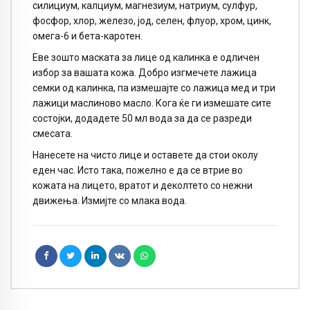
силициум, калциум, магнезиум, натриум, сулфур,
фосфор, хлор, железо, јод, селен, флуор, хром, цинк,
омега-6 и бета-каротен.
Еве зошто маската за лице од калинка е одличен
избор за вашата кожа. Добро изгмечете лажица
семки од калинка, па измешајте со лажица мед и три
лажици маслиново масло. Кога ќе ги измешате сите
состојки, додадете 50 мл вода за да се разреди
смесата.
Нанесете на чисто лице и оставете да стои околу
еден час. Исто така, пожелно е да се втрие во
кожата на лицето, вратот и деколтето со нежни
движења. Измијте со млака вода.