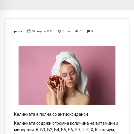
popara
28 јануари, 2023
1
min
0
0
Калинката е полна со антиоксиданси
Калинката содржи огромна количина на витамини и
минерали: А, Б1, Б2, Б4, Б5, Б6, Б9, Ц, Е, Х, К, калиум,