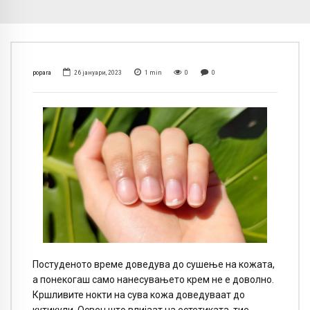
popara
26 јануари, 2023
1
min
0
0
Постуденото време доведува до сушење на кожата,
а понекогаш само нанесувањето крем не е доволно.
Кршливите нокти на сува кожа доведуваат до
кутикули. Освен што влијаат на естетиката, тие