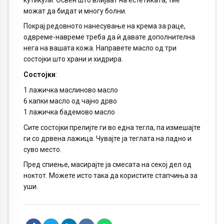
можат да бидат и многу болни.
Покрај редовното нанесување на крема за раце,
одвреме-навреме треба да ѝ давате дополнителна
нега на вашата кожа. Направете масло од три
состојки што храни и хидрира.
Состојки
:
1 лажичка маслиново масло
6 капки масло од чајно дрво
1 лажичка бадемово масло
Сите состојки прелијте ги во една тегла, па измешајте
ги со дрвена лажица. Чувајте ја теглата на ладно и
суво место.
Пред спиење, масирајте ја смесата на секој дел од
ноктот. Можете исто така да користите стапчиња за
уши.