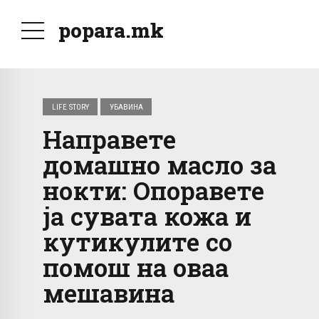
popara.mk
LIFE STORY
УБАВИНА
Направете
домашно масло за
нокти: Опоравете
ја сувата кожа и
кутикулите со
помош на оваа
мешавина