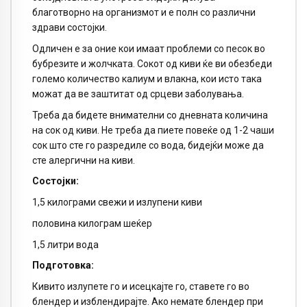
благотворно на организмот и е полн со различни
здрави состојки.
Одличен е за оние кои имаат проблеми со песок во
бубрезите и жолчката. Сокот од киви ќе ви обезбеди
големо количество калиум и влакна, кои исто така
можат да ве заштитат од срцеви заболувања.
Треба да бидете внимателни со дневната количина
на сок од киви. Не треба да пиете повеќе од 1-2 чаши
сок што сте го разредиле со вода, бидејќи може да
сте алергични на киви.
Состојки:
1,5 килограми свежи и излупени киви
половина килограм шеќер
1,5 литри вода
Подготовка:
Кивито излупете го и исецкајте го, ставете го во
блендер и изблендирајте. Ако немате блендер при