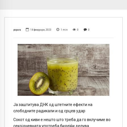
popara
14 февруари, 2023
1
min
0
0
Ја заштитува ДНК од штетните ефекти на
слободните радикали и од срцев удар
Сокот од киви е нешто што треба да го вклучиме во
секојдневната употреба бидејќи делува