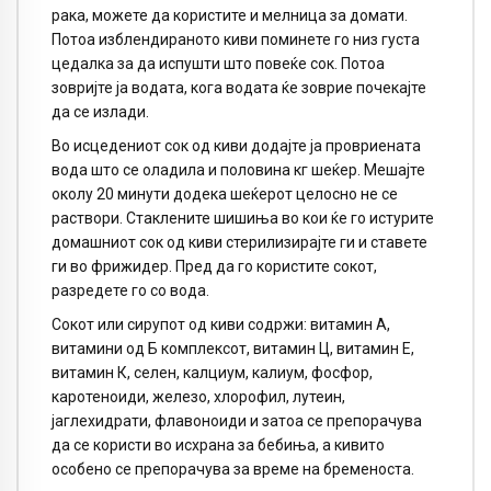
рака, можете да користите и мелница за домати.
Потоа изблендираното киви поминете го низ густа
цедалка за да испушти што повеќе сок. Потоа
зовријте ја водата, кога водата ќе зоврие почекајте
да се излади.
Во исцедениот сок од киви додајте ја провриената
вода што се оладила и половина кг шеќер. Мешајте
околу 20 минути додека шеќерот целосно не се
раствори. Стаклените шишиња во кои ќе го истурите
домашниот сок од киви стерилизирајте ги и ставете
ги во фрижидер. Пред да го користите сокот,
разредете го со вода.
Сокот или сирупот од киви содржи: витамин А,
витамини од Б комплексот, витамин Ц, витамин Е,
витамин К, селен, калциум, калиум, фосфор,
каротеноиди, железо, хлорофил, лутеин,
јаглехидрати, флавоноиди и затоа се препорачува
да се користи во исхрана за бебиња, а кивито
особено се препорачува за време на бременоста.