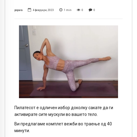
popara
4 февруари, 2023
1
min
0
0
Пилатесот е одличен избор доколку сакате да ги
активирате сите мускули во вашето тело.
Ви предлагаме комплет вежби во траење од 40
минути.