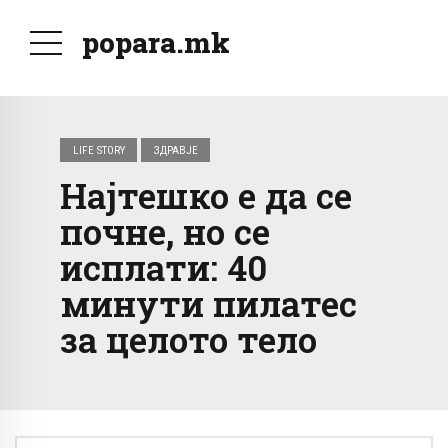
popara.mk
LIFE STORY
ЗДРАВЈЕ
Најтешко е да се
почне, но се
исплати: 40
минути пилатес
за целото тело