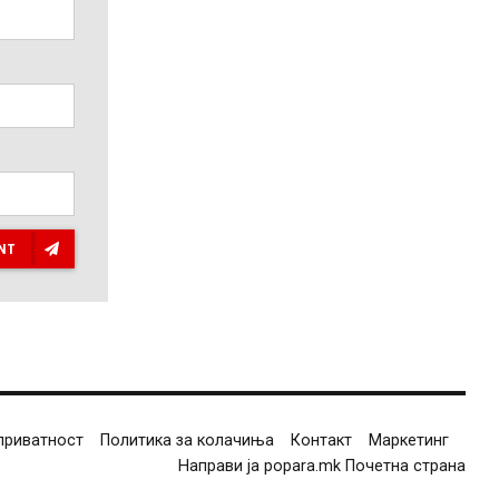
NT
приватност
Политика за колачиња
Контакт
Маркетинг
Направи ја popara.mk Почетна страна