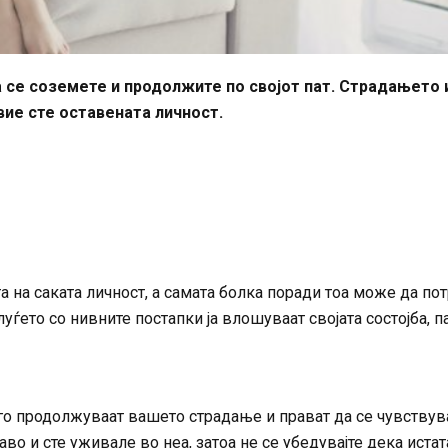
да се соземете и продолжите по својот пат. Страдањето 
вие сте оставената личност.
та на саката личност, а самата болка поради тоа може да по
уѓето со нивните постапки ја влошуваат својата состојба, п
и го продолжуваат вашето страдање и прават да се чувствув
во и сте уживале во неа, затоа не се убедувајте дека истат