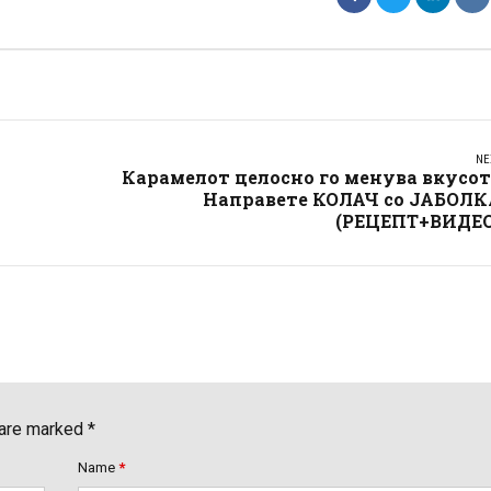
NE
Карамелот целосно го менува вкусот
Направете КОЛАЧ со ЈАБОЛК
(РЕЦЕПТ+ВИДЕО
 are marked *
Name
*