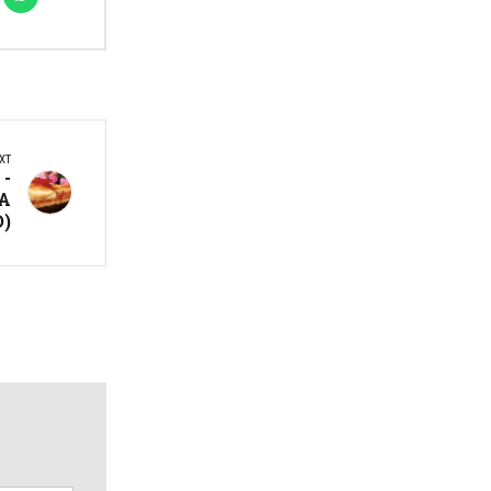
XT
 -
А
)