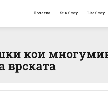
Почетна
Sun Story
Life Story
шки кои многумин
а врската