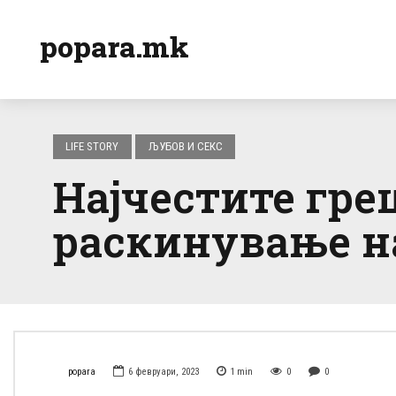
popara.mk
LIFE STORY
ЉУБОВ И СЕКС
Најчестите гре
раскинување н
popara
6 февруари, 2023
1
min
0
0