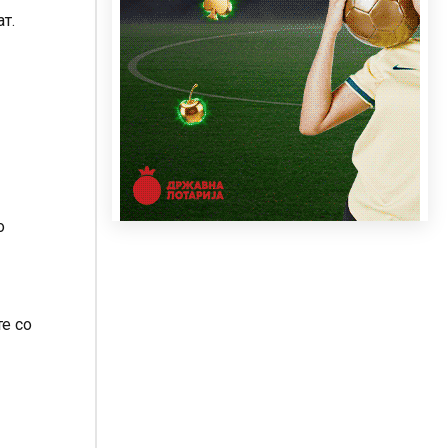
т.
о
те со