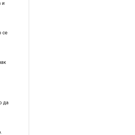
 и
о се
нак
о да
.