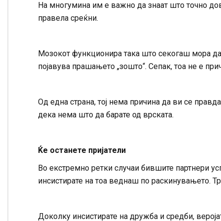
На многумина им е важно да знаат што точно до
правела среќни.
Мозокот функционира така што секогаш мора да б
појавува прашањето „зошто“. Сепак, тоа не е прич
Од една страна, тој нема причина да ви се правда
дека нема што да барате од врската.
Ќе останете пријатели
Во екстремно ретки случаи бившите партнери усп
инсистирате на тоа веднаш по раскинувањето. Тр
Доколку инсистирате на дружба и средби, вероја