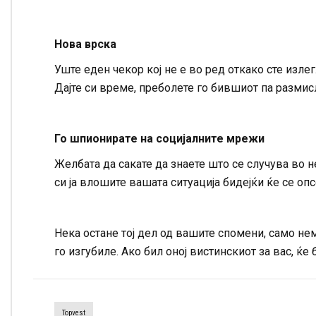
Нова врска
Уште еден чекор кој не е во ред откако сте изл
Дајте си време, преболете го бившиот па размис
Го шпионирате на социјалните мрежи
Желбата да сакате да знаете што се случува во н
си ја влошите вашата ситуација бидејќи ќе се опс
Нека остане тој дел од вашите спомени, само нем
го изгубиле. Ако бил оној вистинскиот за вас, ќе 
Topvest