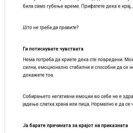
била само губење време. Прифатете дека е крај,
Што не треба да правите?
Ги потиснувате чувствата
Нема потреба да криете дека сте повредени. Мож
силни, емоционално стабилни и способни да се н
докажете тоа.
Собирањето негативни емоции во себе не е здраво
јадење слатка храна или пица. Нормално е да се
Ја барате причината за крајот на приказната