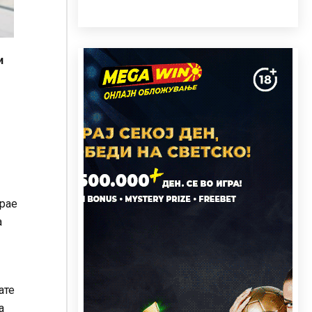
и
трае
а
ате
а