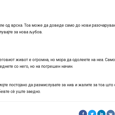
егле од врска. Тоа може да доведе само до нови разочарува
лувајте за нова љубов.
еговиот живот е огромна, но мора да одолеете на неа. Само
еднете со него, но на погрешен начин.
ојте постојано да размислувате за нив и жалите за тоа што 
бевте сè уште заедно.