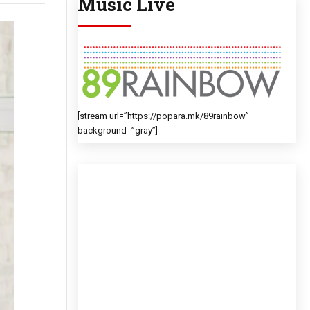
Music Live
[stream url=”https://popara.mk/89rainbow”
background=”gray”]