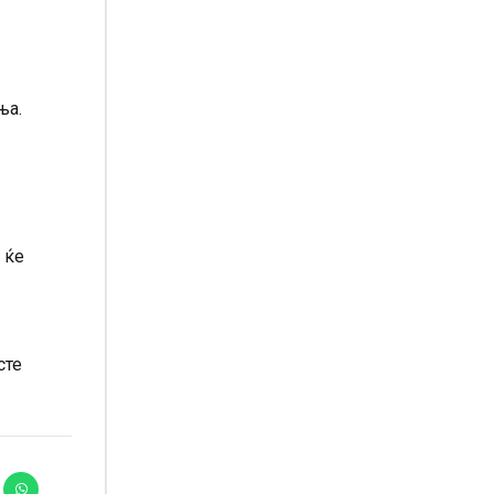
ња.
 ќе
сте