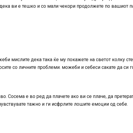
 дека ви е тешко и со мали чекори продолжете по вашиот па
еби мислите дека така ќе му покажете на светот колку сте
осите со личните проблеми. можеби и себеси сакате да си г
. Сосема е во ред да плачете ако ви се плаче, да претера
 чувствувате тажно и ги исфрлите лошите емоции од себе.