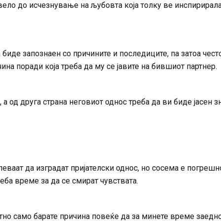
вело до исчезнување на љубовта која толку ве инспирирала
иде запознаен со причините и последиците, па затоа чест
ина поради која треба да му се јавите на бившиот партнер.
, а од друга страна неговиот однос треба да ви биде јасен з
еваат да изградат пријателски однос, но сосема е погрешн
еба време за да се смират чувствата.
тно само барате причина повеќе да за минете време заедно