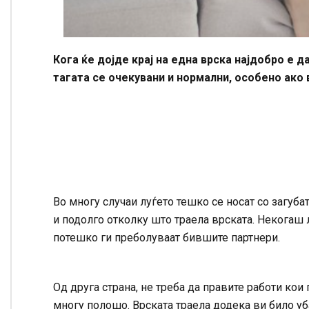
Кога ќе дојде крај на една врска најдобро е 
тагата се очекувани и нормални, особено ако 
Во многу случаи луѓето тешко се носат со загуба
и подолго отколку што траела врската. Некогаш л
потешко ги преболуваат бившите партнери.
Од друга страна, не треба да правите работи ко
многу полошо. Врската траела додека ви било уба