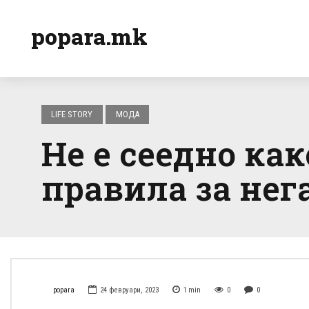
popara.mk
LIFE STORY
МОДА
Не е сеедно ка
правила за не
popara
24 февруари, 2023
1
min
0
0