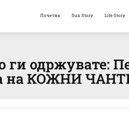
Почетна
Sun Story
Life Story
ко ги одржувате: 
га на КОЖНИ ЧАНТ