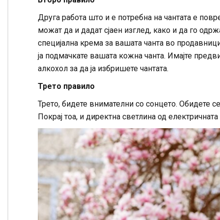
Друга работа што и е потребна на чантата е повр
можат да и дадат сјаен изглед, како и да го одр
специјална крема за вашата чанта во продавници
ја подмачкате вашата кожна чанта. Имајте предв
алкохол за да ја избришете чантата.
Трето правило
Трето, бидете внимателни со сонцето. Обидете се
Покрај тоа, и директна светлина од електричната