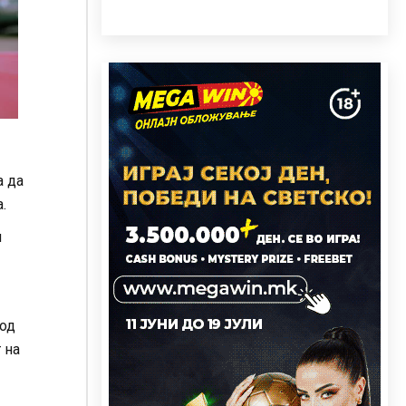
а да
.
и
под
 на