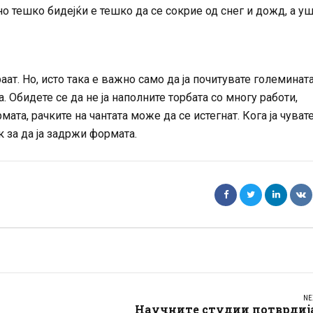
лно тешко бидејќи е тешко да се сокрие од снег и дожд, а у
ат. Но, исто така е важно само да ја почитувате големината
а. Обидете се да не ја наполните торбата со многу работи,
ата, рачките на чантата може да се истегнат. Кога ја чуват
к за да ја задржи формата.
NE
Научните студии потврдија