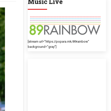
Music Live
[stream url=”https://popara.mk/89rainbow”
background=”gray”]