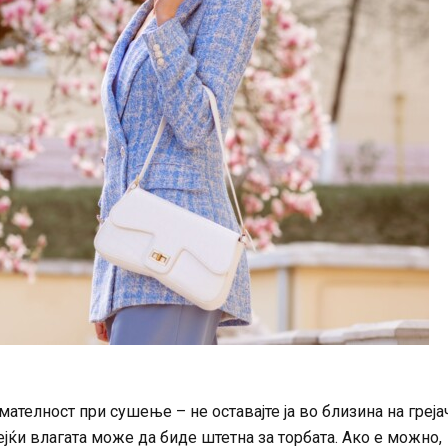
ателност при сушење – не оставајте ја во близина на грејач
јќи влагата може да биде штетна за торбата. Ако е можно,