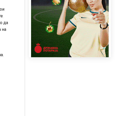
кои
те
о да
а на
а.