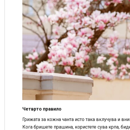
Четврто правило
Грижата за кожна чанта исто така вклучува и вним
Кога бришете прашина, користете сува крпа, биде