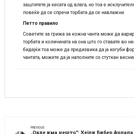
заштитете ја кесата од влага, но тоа е исклучите
повеќе да се спречи торбата да се навлажни.
Петто правило
Советите за грижа за кожна чанта може да варира
торбата и количината на она што го ставате во не
бидејќи тоа може да предизвика да ја изгуби форм
чантата, можете да ја наполните со стуткан весни
PREVIOUS
„Овде има нешто“: Хејли Бибер фрлала