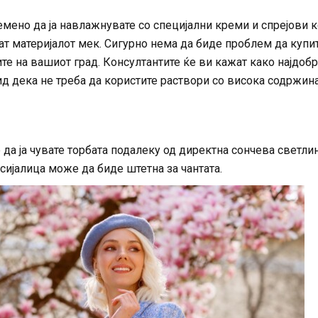
емено да ја навлажнувате со специјални креми и спрејови 
жат материјалот мек. Сигурно нема да биде проблем да купи
те на вашиот град. Консултантите ќе ви кажат како најдобр
ид дека не треба да користите раствори со висока содржин
 да ја чувате торбата подалеку од директна сончева светлин
 сијалица може да биде штетна за чантата.