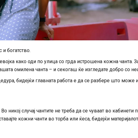
 и богатство.
војка како оди по улица со грда истрошена кожна чанта. З
вашата омилена чанта – и секогаш ќе изгледате добро со неа
едура, бидејќи главната работа е да се разбере што може 
Во никој случај чантите не треба да се чуваат во кабинети 
тавајте кожни чанти во торба или ќеса, бидејќи материјалот