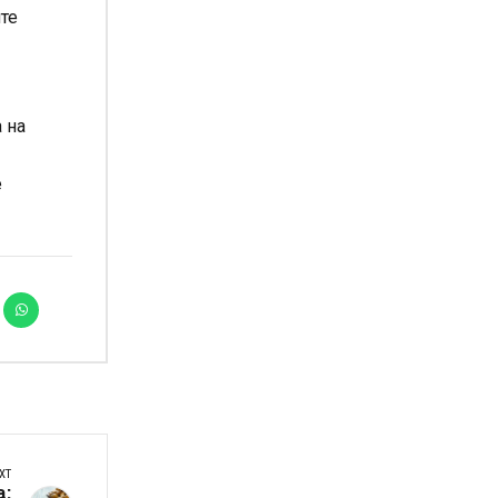
ште
 на
е
XT
: