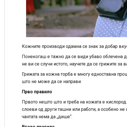
Кожните производи одамна се знак за добар вкус
Понекогаш е тажно да се види убаво облечена де
не ви се случи истото, научете да се грижите за 
Грижата за кожна торба е многу едноставна проц
што не може да се направи.
Прво правило
Првото нешто што и треба на кожата е кислород. 
слоеви од други ташни или работи, а особено не с
чантата нема да „дише“.
Второ правило