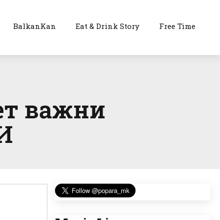
BalkanKan
Eat & Drink Story
Free Time
Пет важни
И