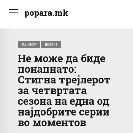
popara.mk
SUN STORY
ШОУБИЗ
Не може да биде
понапнато:
Стигна трејлерот
за четвртата
сезона на една од
најдобрите серии
во моментов