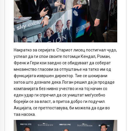
Накратко за серијата: Стариот лисец постигнал чудо,
успеал да ги спои своите потомци Кендал, Роман,
Френк и Гери кои заедно се обидуваат да соберат
мнозинство гласови за отпуштање на татко им од
функцијата извршен директор. Тие се шокирани
затоа што дознале дека Логан решил да ја продаде
компанијата без нивно учество и на тој начин со
еден удар ги спречил да се уништат меѓусебно
борејќи се за власт, а притоа добро ги подучил.
Акцијата, се претпоставува, би можела да оди во
таа насока.