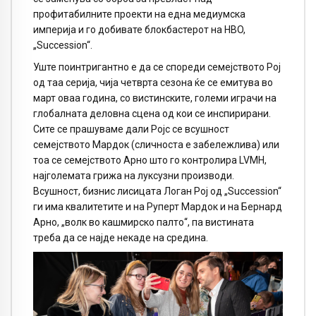
профитабилните проекти на една медиумска
империја и го добивате блокбастерот на HBO,
„Succession“.
Уште поинтригантно е да се спореди семејството Рој
од таа серија, чија четврта сезона ќе се емитува во
март оваа година, со вистинските, големи играчи на
глобалната деловна сцена од кои се инспирирани.
Сите се прашуваме дали Ројс се всушност
семејството Мардок (сличноста е забележлива) или
тоа се семејството Арно што го контролира LVMH,
најголемата грижа на луксузни производи.
Всушност, бизнис лисицата Логан Рој од „Succession“
ги има квалитетите и на Руперт Мардок и на Бернард
Арно, „волк во кашмирско палто“, па вистината
треба да се најде некаде на средина.