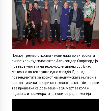
Првиот трејлер открива и нови лица во актерската
екипа: холивудскиот актер Александар Скарсгард ја
презеде улогата на технолошки директор Лукас
Матсон, а во тек е уште една свадба. Еден од
претендентите за тронот на медиумската империја
застрашувачки чекори кон океанот, а како ќе заврши
таа прошетка ќе дознаеме на 26 март за кога е
најавена и премиерата на новите продолженија.