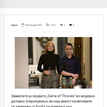
popara
28 јануари, 2023
1
min
0
0
Замислете ја серијата „Game of Thrones“ во модерно
деловно опкружување, во која ѕвекот на мечевите
се заменува со борба за превласт над