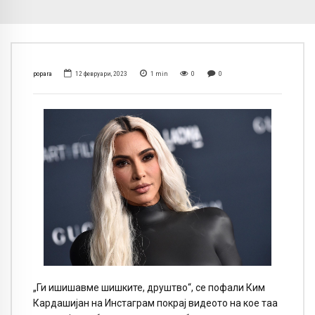
popara
12 февруари, 2023
1
min
0
0
„Ги ишишавме шишките, друштво“, се пофали Ким
Кардашијан на Инстаграм покрај видеото на кое таа