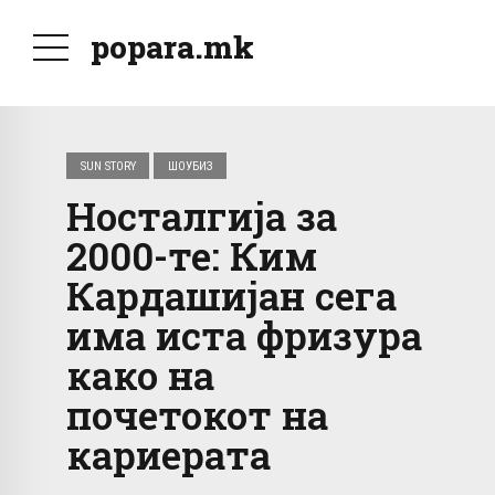
popara.mk
SUN STORY
ШОУБИЗ
Носталгија за
2000-те: Ким
Кардашијан сега
има иста фризура
како на
почетокот на
кариерата