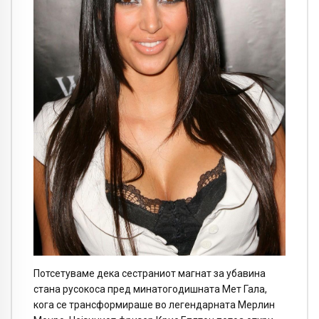
Потсетуваме дека сестраниот магнат за убавина
стана русокоса пред минатогодишната Мет Гала,
кога се трансформираше во легендарната Мерлин