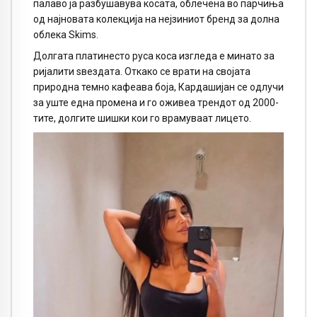
палаво ја разбушавува косата, облечена во парчиња
од најновата колекција на нејзиниот бренд за долна
облека Skims.
Долгата платинесто руса коса изгледа е минато за
ријалити ѕвездата. Откако се врати на својата
природна темно кафеава боја, Кардашијан се одлучи
за уште една промена и го оживеа трендот од 2000-
тите, долгите шишки кои го врамуваат лицето.