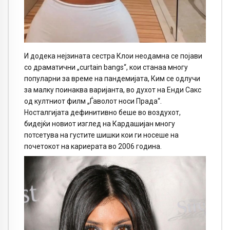
И додека нејзината сестра Клои неодамна се појави
со драматични „curtain bangs“, кои станаа многу
популарни за време на пандемијата, Ким се одлучи
за малку поинаква варијанта, во духот на Енди Сакс
од култниот филм „Ѓаволот носи Прада“.
Носталгијата дефинитивно беше во воздухот,
бидејќи новиот изглед на Кардашијан многу
потсетува на густите шишки кои ги носеше на
почетокот на кариерата во 2006 година.