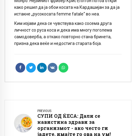
Монро. Нејзиниот фризер Крис Еплтон потоа откри
како решил да ја обои косата на Кардашијан за да ја
истакне „русокосата femme fatale“ во неа.
Ким изјави дека се чувствува како сосема друга
личност со руса коса и дека има многу поголема
самодоверба, а откако повторно стана бринета,
призна дека веќе и недостига старата боја.
PREVIOUS
СУПИ ОД ЌЕСА: Дали се
навистина здрави за
организмот - ако често ги
јадете, имајте го ова на ум!