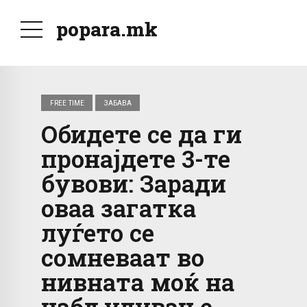
popara.mk
FREE TIME
ЗАБАВА
Обидете се да ги
пронајдете 3-те
бувови: Заради
оваа загатка
луѓето се
сомневаат во
нивната моќ на
набљудување