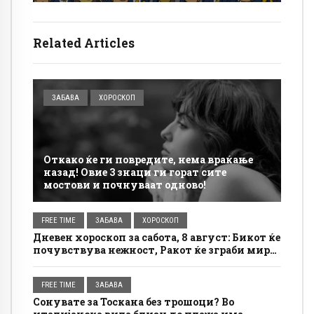
Related Articles
ЗАБАВА
ХОРОСКОП
Откако ќе ги повредите, нема враќање
назад! Овие 3 знаци ги горат сите
мостови и почнуваат одново!
FREE TIME
ЗАБАВА
ХОРОСКОП
Дневен хороскоп за сабота, 8 август: Бикот ќе
почувствува нежност, Ракот ќе зграби мир
за себе
FREE TIME
ЗАБАВА
Сонувате за Тоскана без трошоци? Во