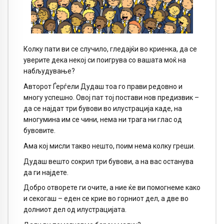
Колку пати ви се случило, гледајќи во криенка, да се
уверите дека некој си поигрува со вашата моќ на
набљудување?
Авторот Ѓерѓели Дудаш тоа го прави редовно и
многу успешно. Овој пат тој постави нов предизвик –
да се најдат три бувови во илустрација каде, на
многумина им се чини, нема ни трага ни глас од
бувовите.
Ама кој мисли такво нешто, поим нема колку греши.
Дудаш вешто сокрил три бувови, а на вас останува
да ги најдете.
Добро отворете ги очите, а ние ќе ви помогнеме како
и секогаш – еден се крие во горниот дел, а две во
долниот дел од илустрацијата.