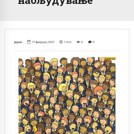
popara
17 февруари, 2023
1
min
0
0