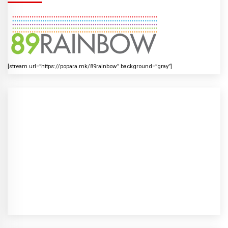
[stream url=”https://popara.mk/89rainbow” background=”gray”]