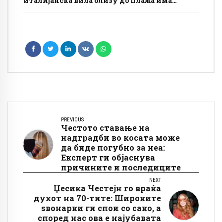
италијанска вила близу до плажа има
бесплатно сместување, а условите се
едноставни
PREVIOUS
Честото ставање на
надградби во косата може
да биде погубно за неа:
Експерт ги објаснува
причините и последиците
NEXT
Џесика Честејн го враќа
духот на 70-тите: Широките
ѕвонарки ги спои со сако, а
според нас ова е најубавата