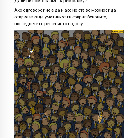
Дали ви помогнавме барем малку?
Ако одговорот не е да и ако не сте во можност да
откриете каде уметникот ги сокрил бувовите,
погледнете го решението подолу.