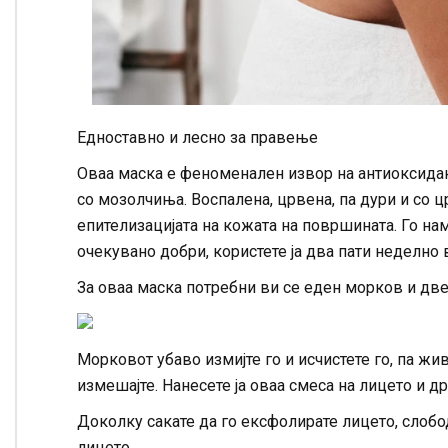
Едноставно и лесно за правење
Оваа маска е феноменален извор на антиоксиданс
со мозолчиња. Воспалена, црвена, па дури и со ц
епителизацијата на кожата на површината. Го нам
очекувано добри, користете ја два пати неделно 
За оваа маска потребни ви се еден морков и дв
Морковот убаво измијте го и исчистете го, па ж
измешајте. Нанесете ја оваа смеса на лицето и држ
Доколку сакате да го ексфолирате лицето, слобо
лицето.