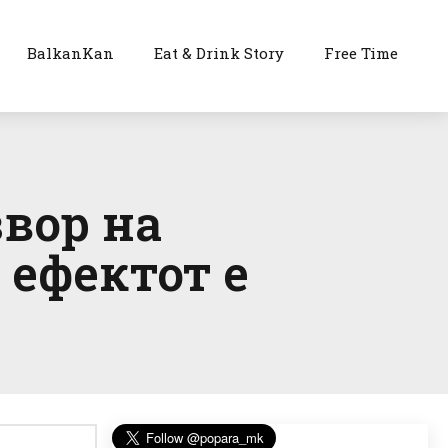
BalkanKan
Eat & Drink Story
Free Time
звор на
 ефектот е