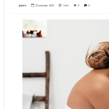
popara
22 јануари, 2023
1
min
0
0