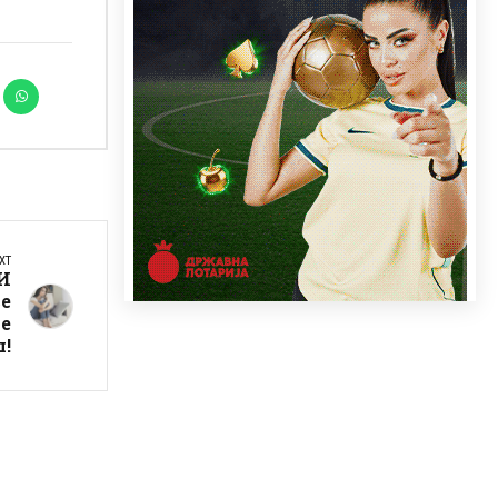
XT
И
е
те
ш!