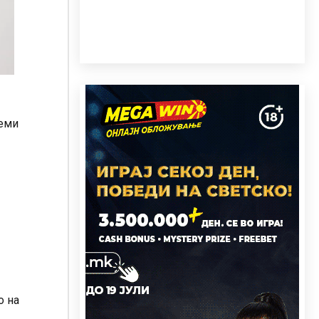
леми
о на