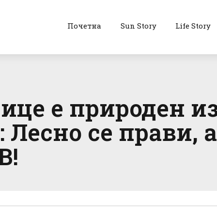
Почетна
Sun Story
Life Story
лице е природен и
Лесно се прави, а
В!