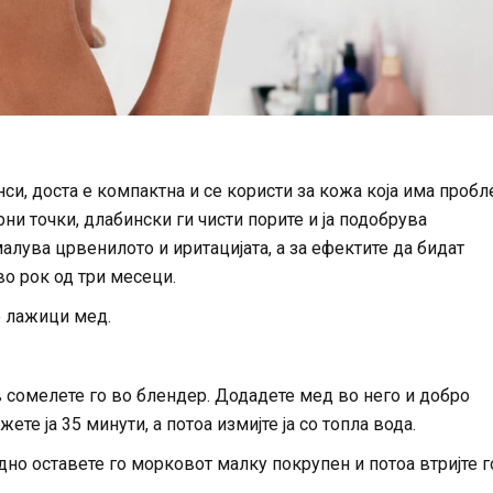
и, доста е компактна и се користи за кожа која има проб
рни точки, длабински ги чисти порите и ја подобрува
алува црвенилото и иритацијата, а за ефектите да бидат
во рок од три месеци.
е лажици мед.
ив сомелете го во блендер. Додадете мед во него и добро
ете ја 35 минути, а потоа измијте ја со топла вода.
дно оставете го морковот малку покрупен и потоа втријте г