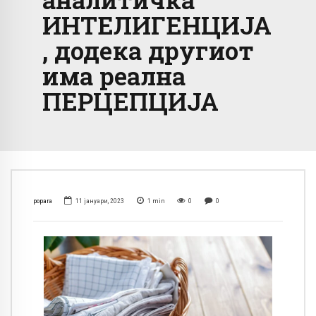
ИНТЕЛИГЕНЦИЈА
, додека другиот
има реална
ПЕРЦЕПЦИЈА
popara
11 јануари, 2023
1
min
0
0