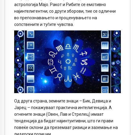
астрологија Мајо. Ракот и Рибите се емотивно
најинтелигентни; со други зборови, тие се одлични
во препознавањето и проценувањето на
сопствените и туѓите чувства.
Од друга страна, земните знаци – Бик, Девица и
Јарец – покажуваат практична интелигенција. А
огнените знаци (Овен, Лав и Стрелец) имаат
тенденција да бидат најинтуитивни, што ги прави
повеќе склони да преземаат ризици и заземање на
лидерски позиции.