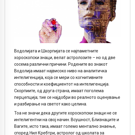
Водолијата и Шкорпијата се најпаметните
хороскопски знаци, велат астролозите – но од две
сосема различни причини. Родените во знакот
Водолија имаат највисоко ниво на аналитичка
интелигенција, која се мери со когнитивните
способности и коефициентот на интелигенција.
Скорпиите, од друга страна, имаат поголема
перцепција; тие се најдобри во реалното оценување
и разбирање на светот како целина.
Тоа не значи дека другите хороскопски знаци не се
интелигентни на свој начин. Всушност, Близнаците и
Вагите, исто така, имаат големо ментално знаење,
според Нил Кребтри, астролог од школата за