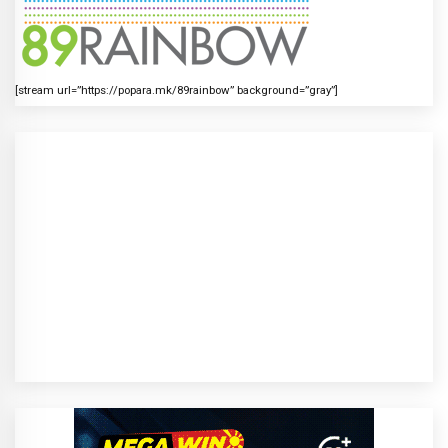
[stream url=”https://popara.mk/89rainbow” background=”gray”]