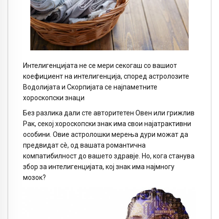
Интелигенцијата не се мери секогаш со вашиот
коефициент на интелигенција, според астролозите
Водолијата и Скорпијата се најпаметните
хороскопски знаци
Без разлика дали сте авторитетен Овен или грижлив
Рак, секој хороскопски знак има свои најатрактивни
особини. Овие астролошки мерења дури можат да
предвидат сè, од вашата романтична
компатибилност до вашето здравје. Но, кога станува
збор за интелигенцијата, кој знак има најмногу
мозок?