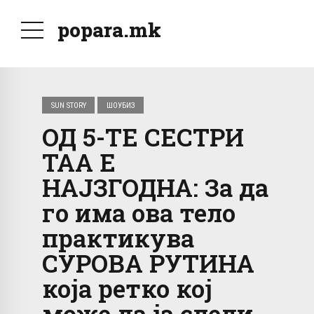
popara.mk
SUN STORY
ШОУБИЗ
ОД 5-ТЕ СЕСТРИ
ТАА Е
НАЈЗГОДНА: За да
го има ова тело
практикува
СУРОВА РУТИНА
која ретко кој
може да ја следи