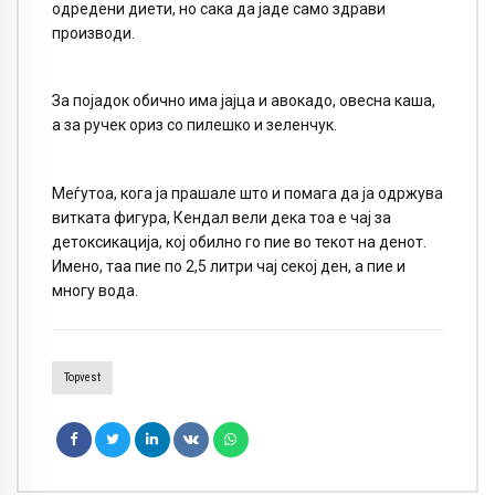
одредени диети, но сака да јаде само здрави
производи.
За појадок обично има јајца и авокадо, овесна каша,
а за ручек ориз со пилешко и зеленчук.
Меѓутоа, кога ја прашале што и помага да ја одржува
витката фигура, Кендал вели дека тоа е чај за
детоксикација, кој обилно го пие во текот на денот.
Имено, таа пие по 2,5 литри чај секој ден, а пие и
многу вода.
Topvest