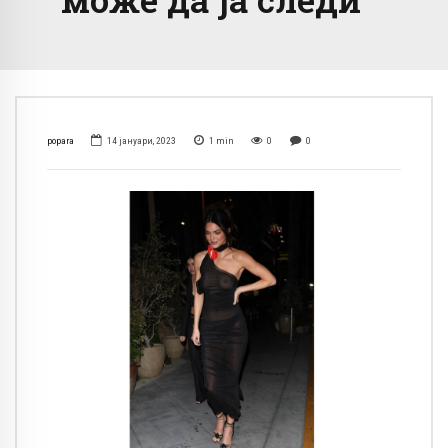
popara
14 јануари, 2023
1
min
0
0