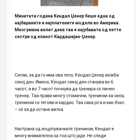
Минатата година Кендал Џенер беше една од
најбараните и најплатените модели во Америка.
Многумина велат дека таа е најубавата од петте
сестри од кланот Кардашијан-Џенер.
Сепак, за да го има ова тело, Кендал Џенер вежба
секој ден. Имено, Кендал секој ден станува во 6
часот, а во 7 часот почнува да тренира со личен
тренер. Таа прави многу стомачни, тренинзи за сила,
тренинзи со тегови и кардио. Таа сака јога и кик-бокс
– сè за да остане витка.
Настрана од исцрпувачките тренинзи, Кендал е
многу внимателна за тоа што јаде. Не следи