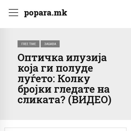
popara.mk
FREE TIME
ЗАБАВА
Оптичка илузија
која ги полуде
луѓето: Колку
бројки гледате на
сликата? (ВИДЕО)