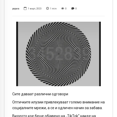
popara
1 март, 2023
1
min
0
0
Сите даваат различни одговори
Оптичките илузии привлекуваат големо внимание на
социјалните мрежи, а се и одличен начин за забава.
Видеото кое беше објавено на „TikTok“ наиде на