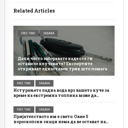
Related Articles
FREE TIME
ЗАБАВА
Дали често заборавате каде сте ги
оставиле клучевите? Експертите
откриваат едноставен трик што помага
FREE TIME
ЗАБАВА
Истурањето ладна вода врз вашето куче за
време на екстремна топлина може да
направи повеќе штета отколку корист
FREE TIME
ЗАБАВА
Пријателството им е свето: Овие 5
хороскопски знаци нема да ве остават на
цедило