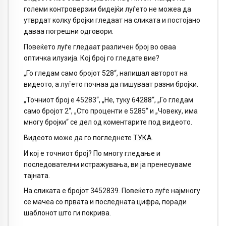
големи контроверзии бидејќи луѓето не можеа да
утврдат колку бројки гледаат на сликата и постојано
даваа погрешни одговори.
Повеќето луѓе гледаат различен број во оваа
оптичка илузија. Кој број го гледате вие?
„Го гледам само бројот 528“, напишал авторот на
видеото, а луѓето почнаа да пишуваат разни бројки.
„Точниот број е 45283“, „Не, туку 64288“, „Го гледам
само бројот 2“, „Сто проценти е 5285“ и „Човеку, има
многу бројки“ се дел од коментарите под видеото.
Видеото може да го погледнете
ТУКА
.
И кој е точниот број? По многу гледање и
последователни истражувања, ви ја пренесуваме
тајната.
На сликата е бројот 3452839. Повеќето луѓе најмногу
се мачеа со првата и последната цифра, поради
шаблонот што ги покрива.