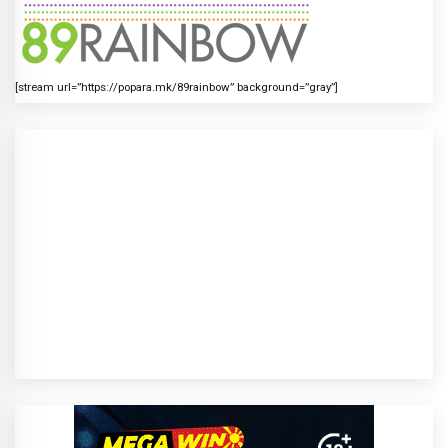
[stream url=”https://popara.mk/89rainbow” background=”gray”]