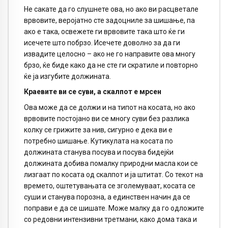
Не сакате да го слушнете ова, но ако ви расцветале
врвовите, веројатно сте задоцниле за шишање, па
ако е така, освежете ги врвовите така што ќе ги
исечете што побрзо. Исечете доволно за да ги
извадите целосно – ако не го направите ова многу
брзо, ќе биде како да не сте ги скратиле и повторно
ќе ја изгубите должината.
Краевите ви се суви, а скалпот е мрсен
Ова може да се должи и на типот на косата, но ако
врвовите постојано ви се многу суви без разлика
колку се грижите за нив, сигурно е дека ви е
потребно шишање. Кутикулата на косата по
должината станува посува и посува бидејќи
должината добива помалку природни масла кои се
лизгаат по косата од скалпот и ја штитат. Со текот на
времето, оштетувањата се зголемуваат, косата се
суши и станува порозна, а единствен начин да се
поправи е да се шишате. Може малку да го одложите
со редовни интензивни третмани, како дома така и