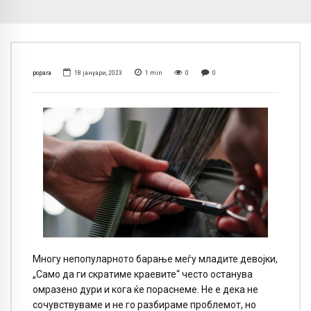
popara
18 јануари, 2023
1
min
0
0
Многу непопуларното барање меѓу младите девојки,
„Само да ги скратиме краевите“ често останува
омразено дури и кога ќе пораснеме. Не е дека не
сочувствуваме и не го разбираме проблемот, но