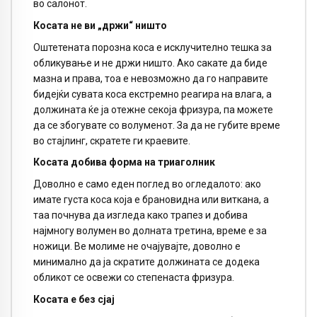
во салонот.
Косата не ви „држи“ ништо
Оштетената порозна коса е исклучително тешка за
обликување и не држи ништо. Ако сакате да биде
мазна и права, тоа е невозможно да го направите
бидејќи сувата коса екстремно реагира на влага, а
должината ќе ја отежне секоја фризура, па можете
да се збогувате со волуменот. За да не губите време
во стајлинг, скратете ги краевите.
Косата добива форма на триаголник
Доволно е само еден поглед во огледалото: ако
имате густа коса која е брановидна или виткана, а
таа почнува да изгледа како трапез и добива
најмногу волумен во долната третина, време е за
ножици. Ве молиме не очајувајте, доволно е
минимално да ја скратите должината се додека
обликот се освежи со степенаста фризура.
Косата е без сјај