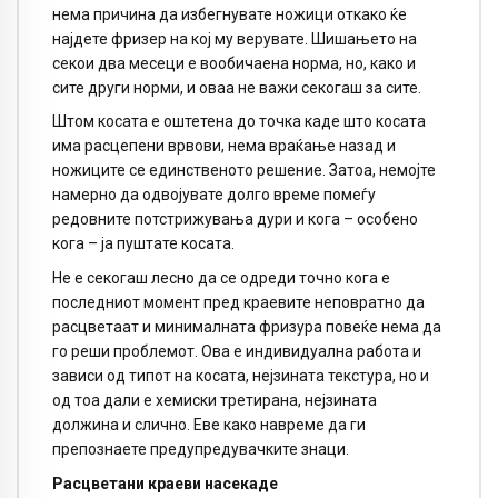
нема причина да избегнувате ножици откако ќе
најдете фризер на кој му верувате. Шишањето на
секои два месеци е вообичаена норма, но, како и
сите други норми, и оваа не важи секогаш за сите.
Штом косата е оштетена до точка каде што косата
има расцепени врвови, нема враќање назад и
ножиците се единственото решение. Затоа, немојте
намерно да одвојувате долго време помеѓу
редовните потстрижувања дури и кога – особено
кога – ја пуштате косата.
Не е секогаш лесно да се одреди точно кога е
последниот момент пред краевите неповратно да
расцветаат и минималната фризура повеќе нема да
го реши проблемот. Ова е индивидуална работа и
зависи од типот на косата, нејзината текстура, но и
од тоа дали е хемиски третирана, нејзината
должина и слично. Еве како навреме да ги
препознаете предупредувачките знаци.
Расцветани краеви насекаде