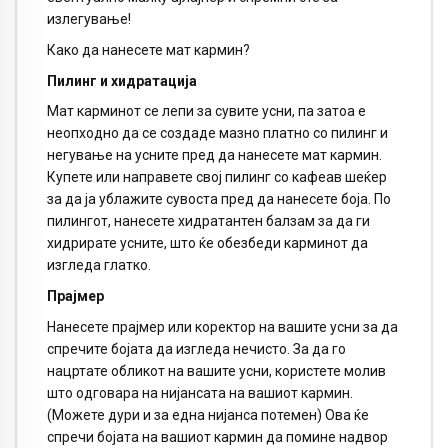
излегување!
Како да нанесете мат кармин?
Пилинг и хидратација
Мат карминот се лепи за сувите усни, па затоа е
неопходно да се создаде мазно платно со пилинг и
негување на усните пред да нанесете мат кармин.
Купете или направете свој пилинг со кафеав шеќер
за да ја ублажите сувоста пред да нанесете боја. По
пилингот, нанесете хидратантен балзам за да ги
хидрирате усните, што ќе обезбеди карминот да
изгледа глатко.
Прајмер
Нанесете прајмер или коректор на вашите усни за да
спречите бојата да изгледа нечисто. За да го
нацртате обликот на вашите усни, користете молив
што одговара на нијансата на вашиот кармин.
(Можете дури и за една нијанса потемен) Ова ќе
спречи бојата на вашиот кармин да помине надвор