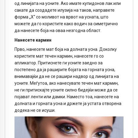
од линијата на усните. Ако имате купидонов лак или
сакате да создадете илузија на таков, направете
форма „Х“ со моливот на врвот на усната, што
можете да го користите како водич за симетрично
да нанесете боја на оваа незгодна област.
Нанесете кармин
Прво, нанесете мат боја на долната усна. Доколку
користите мат течен кармин, нанесете го со
апликатор. Притиснете ги усните заедно за
постепено да ја раширите бојата на горната усна,
внимавајќи да не се рашири надвор од линијата на
усните. Меѓутоа, ако нанесувате течен мат кармин,
не ги притискајте усните силно бидејќи може да се
појават ленти или дамки. Наместо тоа, нанесете на
долната и горната усна и држете ја устата отворена
додека не се исуши.