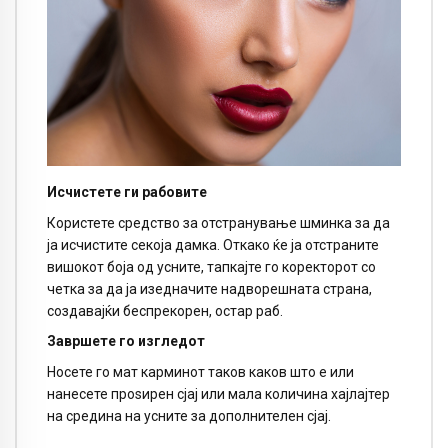
Исчистете ги рабовите
Користете средство за отстранување шминка за да
ја исчистите секоја дамка. Откако ќе ја отстраните
вишокот боја од усните, тапкајте го коректорот со
четка за да ја изедначите надворешната страна,
создавајќи беспрекорен, остар раб.
Завршете го изгледот
Носете го мат карминот таков каков што е или
нанесете проѕирен сјај или мала количина хајлајтер
на средина на усните за дополнителен сјај.