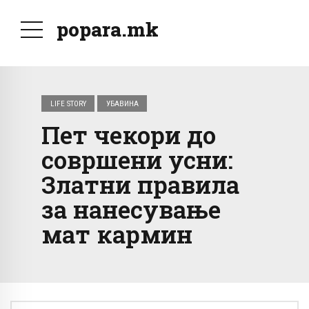
popara.mk
LIFE STORY
УБАВИНА
Пет чекори до
совршени усни:
Златни правила
за нанесување
мат кармин