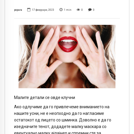
popara
17 февруари, 2023
1
min
0
0
Малите детали се овде клучни
Ако одлучиме да го привлечеме вниманието на
нашите усни, не е неопходно да го нагласиме
остатокот од лицето со шминка. Доволно е да го
изедначите тенот, додадете малку маскара со
евентуално малку ајлајнер и спремни сте за