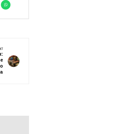
XT
н:
се
во
а