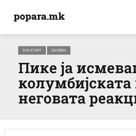
popara.mk
SUN STORY
ШОУБИЗ
Пике ја исмева
колумбијската 
неговата реакци