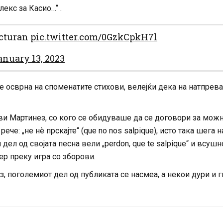
лекс за Касио…“ .
acturan
pic.twitter.com/0GzkCpkH7l
anuary 13, 2023
 осврна на споменатите стихови, велејќи дека на натпрев
ви Мартинез, со кого се обидуваше да се договори за мож
че: „не нè прскајте“ (que no nos salpique), исто така шега н
дел од својата песна вели „perdon, que te salpique“ и всушн
ер преку игра со зборови.
з, поголемиот дел од публиката се насмеа, а некои дури и г