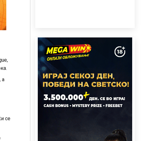
gue,
ка.
 а
ќи се
е