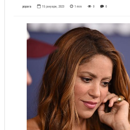
popara
15 јануари, 2023
1
min
0
0