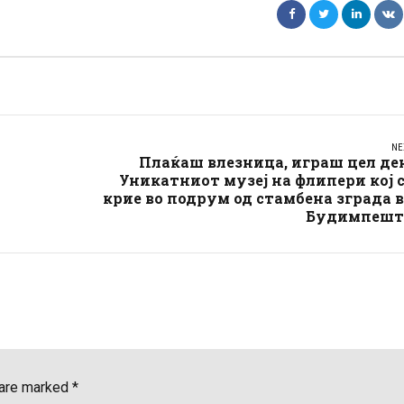
NE
Плаќаш влезница, играш цел де
Уникатниот музеј на флипери кој 
крие во подрум од стамбена зграда 
Будимпешт
 are marked *