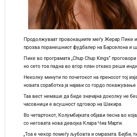
Продолжуваат провокациите меѓу Жерар Пике и Ш
прозва поранешниот фудбалер на Барселона и шпа
Пике во програмата „Chup Chup Kings“ проговори 
но сето тоа падна во втор план откако реши инд
Неколку минути по почетокот на преносот тој изј
новата соработка ја најави со гордо покажување 
Таа вест немаше да биде значајна доколку не бе
часовници е всушност одговор на Шакира.
Во четвртокот, Колумбијката објави песна во кој
со неговата нова девојка Клара Чиа Марти.
„Тоа е чекор помеѓу љубовта и омразата. Бејби, т