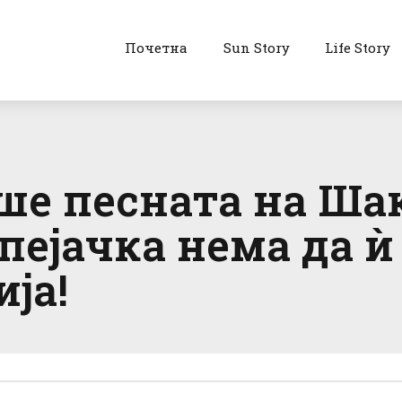
Почетна
Sun Story
Life Story
ше песната на Ша
пејачка нема да ѝ
ја!