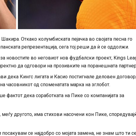
акира. Откако колумбиската пејачка во својата песна го
нската репрезентација, сега тој реши да ѝ се оддолжи.
за новостите во неговиот нов фудбалски проект, Kings Lea
иректно да одговори на прозивките на поранешната партнер
ави дека Кингс лигата и Касио постигнале деловен договор,
на часовникот од споменатата марка на зглобот.
ше фактот дека соработката на Пике со компанијата за
а, меѓу другото, има стихови насочени кон Пике, споредувај
и посакувам се најдобро со мојата замена, не знам што ти с