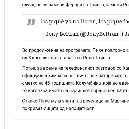
случи, но си замени Ферари за Твинго, замени Ро
los piqué ya no lloran, los piqué f
— Jony Beltran (@JonyBeltran_)
J
Во продолжение на програмата, Пике повторно се
од Кингс лигата ќе доаѓа со Рено Твинго.
Потоа, за време на телефонскиот разговор со Ха
официјална химна за неговиот нов натпревар, тој ре
сметка на 45-годишната Колумбијка, која во еден 
го изговара името на нејзиниот поранешен партн
Откако Пике му ја упати таа реченица на Мартине
покриваа лицата од непријатност.