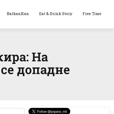
BalkanKan
Eat & Drink Story
Free Time
кира: На
 се допадне