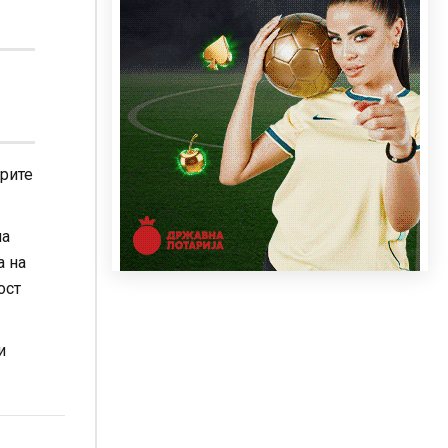
арите
на
а на
ост
и